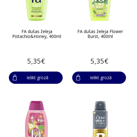
FA dušas želeja
FA dušas želeja Flower
Pistachio&Honey, 400ml
Burst, 400ml
5,35€
5,35€
Ielikt grozā
Ielikt grozā