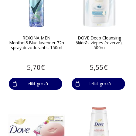
REXONA MEN
DOVE Deep Cleansing
Menthol&Blue lavender 72h
šķidrās ziepes (rezerve),
spray dezodorants, 150ml
500ml
5,70€
5,55€
Ielikt grozā
Ielikt grozā