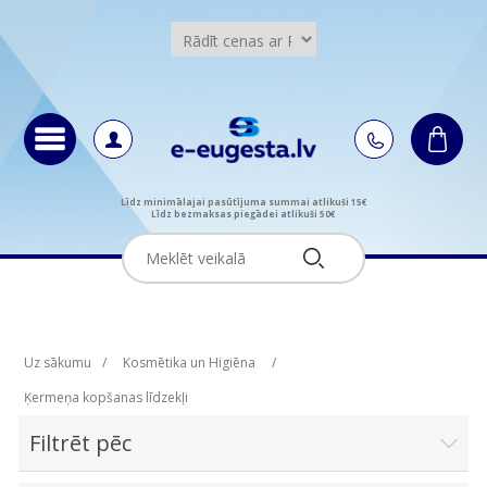
Līdz minimālajai pasūtījuma summai atlikuši 15€
Līdz bezmaksas piegādei atlikuši 50€
Uz sākumu
/
Kosmētika un Higiēna
/
Ķermeņa kopšanas līdzekļi
Filtrēt pēc