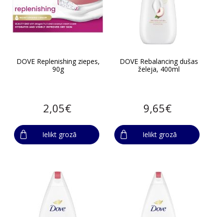
DOVE Replenishing ziepes,
DOVE Rebalancing dušas
90g
želeja, 400ml
2,05€
9,65€
Ielikt grozā
Ielikt grozā