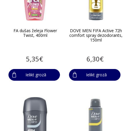
FA dušas želeja Flower
DOVE MEN FIFA Active 72h
Twist, 400ml
comfort spray dezodorants,
150ml
5,35€
6,30€
Ielikt grozā
Ielikt grozā