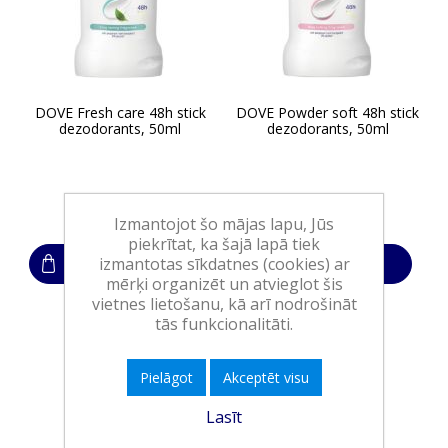
DOVE Fresh care 48h stick
DOVE Powder soft 48h stick
dezodorants, 50ml
dezodorants, 50ml
5,45€
5,45€
Izmantojot šo mājas lapu, Jūs
piekrītat, ka šajā lapā tiek
izmantotas sīkdatnes (cookies) ar
Ielikt grozā
Ielikt grozā
mērķi organizēt un atvieglot šis
vietnes lietošanu, kā arī nodrošināt
tās funkcionalitāti.
Pielāgot
Akceptēt visu
Lasīt