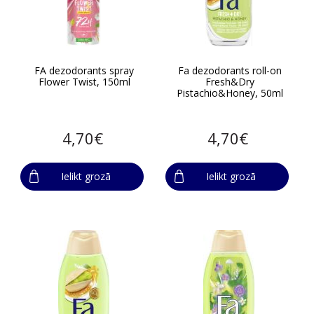
FA dezodorants spray
Fa dezodorants roll-on
Flower Twist, 150ml
Fresh&Dry
Pistachio&Honey, 50ml
4,70€
4,70€
Ielikt grozā
Ielikt grozā