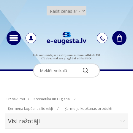
Līdz minimālajai pasūtījuma summai atlikuši 15€
Līdz bezmaksas piegādei atlikuši 50€
Uz sākumu
/
Kosmētika un Higiēna
/
Ķermeņa kopšanas līdzekļi
/
Ķermeņa kopšanas produkti
Visi ražotāji