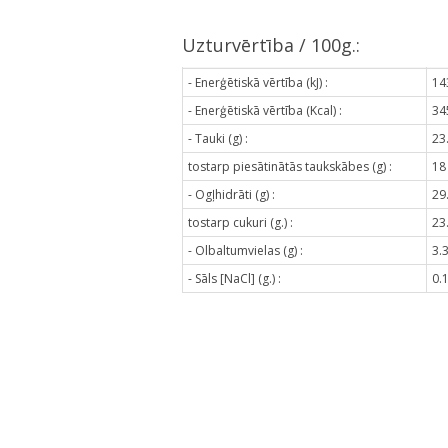
Uzturvērtība / 100g.:
- Enerģētiskā vērtība (kJ) :
14
- Enerģētiskā vērtība (Kcal) :
34
- Tauki (g) :
23
tostarp piesātinātās taukskābes (g) :
18
- Ogļhidrāti (g) :
29
tostarp cukuri (g.) :
23
- Olbaltumvielas (g) :
3.
- Sāls [NaCl] (g.) :
0.