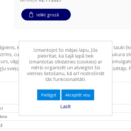
Ielikt grozā
vājpiens, karameļu glazūra ar kraukšķiem 22% (augu tauki (k
Izmantojot šo mājas lapu, Jūs
trīns, cukurs, vājpiens), kviešu milti, karamelizēta cukura sīr
piekrītat, ka šajā lapā tiek
 cukurs, vājpiena pulveris, karamelizēta cukura sīrups, emulg
izmantotas sīkdatnes (cookies) ar
mērķi organizēt un atvieglot šis
 augļu sveķi, guāra sveķi, karagināns; karameļu aromatizētājs
vietnes lietošanu, kā arī nodrošināt
tās funkcionalitāti.
Pielāgot
Akceptēt visu
Lasīt
AU
etuva
 g