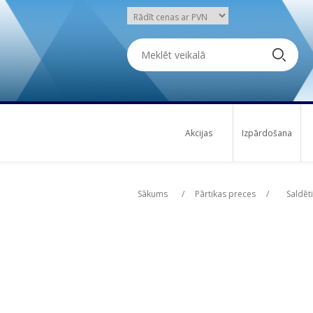
Akcijas
Izpārdošana
Attribute name
Attribute name
Att
Att
Sākums
/
Pārtikas preces
/
Saldēt