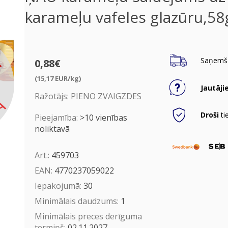
karameļu vafeles glazūru,58
Saņemša
0,88€
(15,17 EUR/kg)
Jautāji
Ražotājs:
PIENO ZVAIGZDES
Droši
ti
Pieejamība:
>10 vienības
noliktavā
Art.:
459703
EAN:
4770237059022
Iepakojumā:
30
Minimālais daudzums:
1
Minimālais preces derīguma
termiņš:
02.11.2027