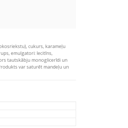
okosriekstu), cukurs, karameļu
ups, emulgatori: lecitīns,
ators tautskābju monoglicerīdi un
. Produkts var saturēt mandeļu un