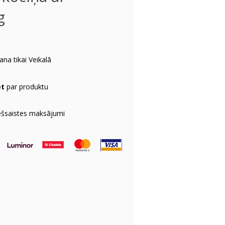
g
na tikai Veikalā
et
par produktu
ešsaistes maksājumi