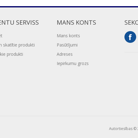
ENTU SERVISS
MANS KONTS
SEK
ēt
Mans konts
 skatītie produkti
Pasūtījumi
kie produkti
Adreses
Iepirkumu grozs
Autortiesības © 