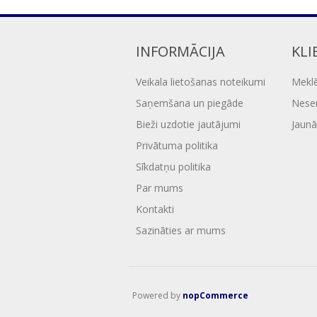
INFORMĀCIJA
KLI
Veikala lietošanas noteikumi
Mekl
Saņemšana un piegāde
Nesen
Bieži uzdotie jautājumi
Jaunā
Privātuma politika
Sīkdatņu politika
Par mums
Kontakti
Sazināties ar mums
Powered by
nopCommerce