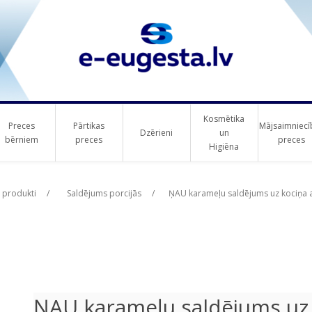
Kosmētika
Preces
Pārtikas
Mājsaimniecī
Dzērieni
un
bērniem
preces
preces
Higiēna
ribute value
ribute value
i produkti
/
Saldējums porcijās
/
ŅAU karameļu saldējums uz kociņa a
ŅAU karameļu saldējums uz 