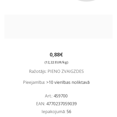
0,88€
(12,22 EUR/kg)
Ražotājs:
PIENO ZVAIGZDES
Pieejamība:
>10 vienības noliktavā
Art.:
459700
EAN:
4770237059039
Iepakojumā:
56