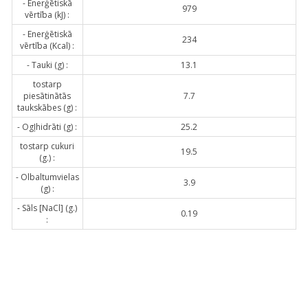
- Enerģētiskā
979
vērtība (kJ) :
- Enerģētiskā
234
vērtība (Kcal) :
- Tauki (g) :
13.1
tostarp
piesātinātās
7.7
taukskābes (g) :
- Ogļhidrāti (g) :
25.2
tostarp cukuri
19.5
(g.) :
- Olbaltumvielas
3.9
(g) :
- Sāls [NaCl] (g.)
0.19
: