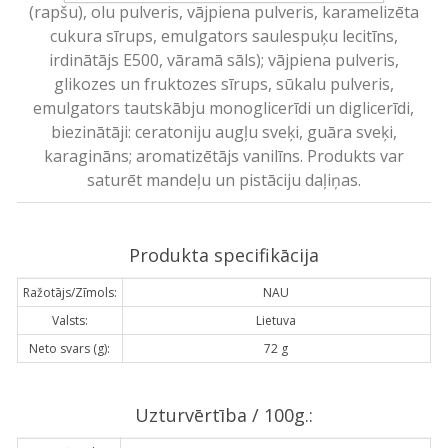
(rapšu), olu pulveris, vājpiena pulveris, karamelizēta
cukura sīrups, emulgators saulespuķu lecitīns,
irdinātājs E500, vāramā sāls); vājpiena pulveris,
glikozes un fruktozes sīrups, sūkalu pulveris,
emulgators tautskābju monoglicerīdi un diglicerīdi,
biezinātāji: ceratoniju augļu sveķi, guāra sveķi,
karagināns; aromatizētājs vanilīns. Produkts var
saturēt mandeļu un pistāciju daļiņas.
Produkta specifikācija
Ražotājs/Zīmols:
NAU
Valsts:
Lietuva
Neto svars (g):
72 g
Uzturvērtība / 100g.: