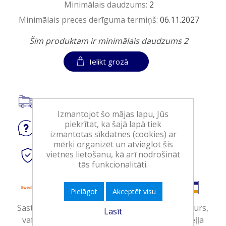
Minimālais daudzums:
2
Minimālais preces derīguma termiņš:
06.11.2027
Šim produktam ir minimālais daudzums 2
Ielikt grozā
Saņemšana tikai Veikalā
Izmantojot šo mājas lapu, Jūs
piekrītat, ka šajā lapā tiek
Jautājiet
par produktu
izmantotas sīkdatnes (cookies) ar
mērķi organizēt un atvieglot šis
vietnes lietošanu, kā arī nodrošināt
Droši
tiešsaistes maksājumi
tās funkcionalitāti.
Pielāgot
Akceptēt visu
Sastāvdaļas: saldais krējums 37%, vājpiens, cukurs,
Lasīt
vafele 8,3% (kviešu milti, ciete, cukurs, auglu eļļa