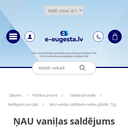
Līdz minimālajai pasūtījuma summai atlikuši 15€
Līdz bezmaksas piegādei atlikuši 50€
Attribute name
Attribute name
Attribute value
Attribute value
Sākums
/
Pārtikas preces
/
Saldēti produkti
/
Saldējums porcijās
/
ŅAU vaniļas saldējums vafeļu glāzītē, 72g
ŅAU vaniļas saldējums