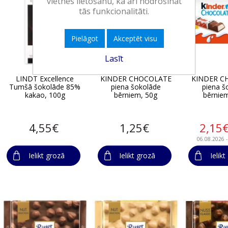
vietnes lietošanu, kā arī nodrošināt
tās funkcionalitāti.
Pielāgot
Akceptēt visu
Lasīt
LINDT Excellence
KINDER CHOCOLATE
KINDER C
Tumšā šokolāde 85%
piena šokolāde
piena š
kakao, 100g
bērniem, 50g
bērnie
4,55€
1,25€
2,15
06.08.2026 
Ielikt grozā
Ielikt grozā
Ielik