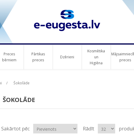
Kosmētika
Preces
Pārtikas
Mājsaimniecī
Dzērieni
un
bērniem
preces
preces
Higiēna
i
/
Šokolāde
ŠOKOLĀDE
Sakārtot pēc
Rādīt
produk