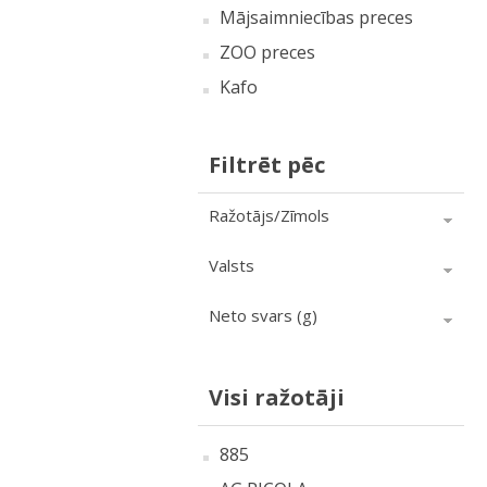
Mājsaimniecības preces
ZOO preces
Kafo
Filtrēt pēc
Ražotājs/Zīmols
Valsts
Neto svars (g)
Visi ražotāji
885