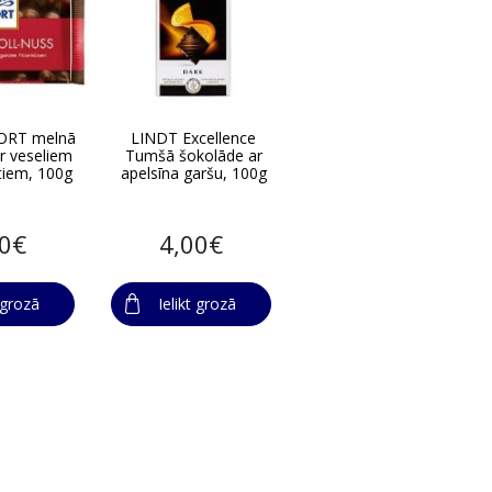
ORT melnā
LINDT Excellence
r veseliem
Tumšā šokolāde ar
stiem, 100g
apelsīna garšu, 100g
00€
4,00€
t grozā
Ielikt grozā