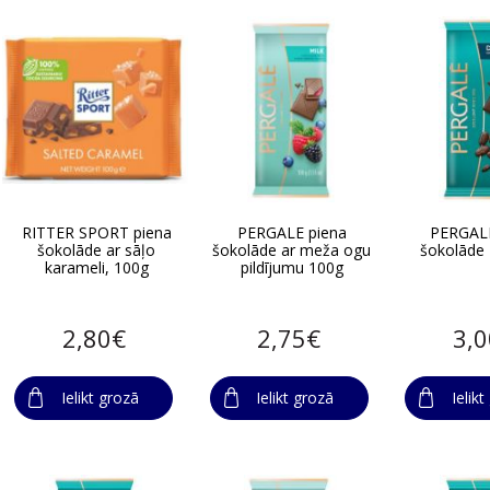
RITTER SPORT piena
PERGALE piena
PERGAL
šokolāde ar sāļo
šokolāde ar meža ogu
šokolāde
karameli, 100g
pildījumu 100g
2,80€
2,75€
3,
Ielikt grozā
Ielikt grozā
Ielik