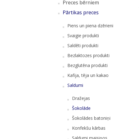
Preces bērniem
Pārtikas preces
Piens un piena dzērieni
Svaigie produkti
Saldēti produkti
Bezlaktozes produkti
Bezglutēna produkti
Kafija, tēja un kakao
Saldumi
Dražejas
Šokolāde
Šokolādes batoniņi
Konfekšu kārbas
Saldumi maisiņos