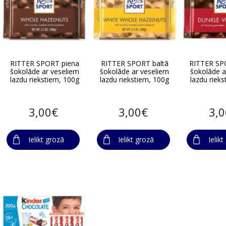
RITTER SPORT piena
RITTER SPORT baltā
RITTER SP
šokolāde ar veseliem
šokolāde ar veseliem
šokolāde a
lazdu riekstiem, 100g
lazdu riekstiem, 100g
lazdu riek
3,00€
3,00€
3,
Ielikt grozā
Ielikt grozā
Ielik