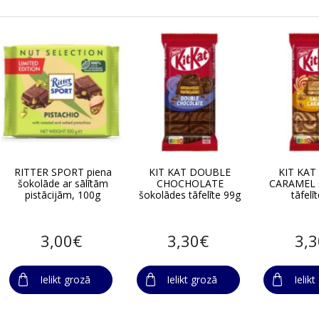
RITTER SPORT piena
KIT KAT DOUBLE
KIT KAT
šokolāde ar sālītām
CHOCHOLATE
CARAMEL 
pistācijām, 100g
šokolādes tāfelīte 99g
tāfelī
3,00€
3,30€
3,
Ielikt grozā
Ielikt grozā
Ielik