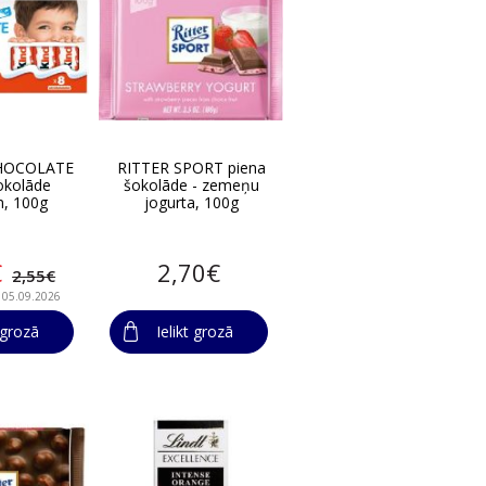
HOCOLATE
RITTER SPORT piena
okolāde
šokolāde - zemeņu
m, 100g
jogurta, 100g
€
2,70€
2,55€
- 05.09.2026
t grozā
Ielikt grozā