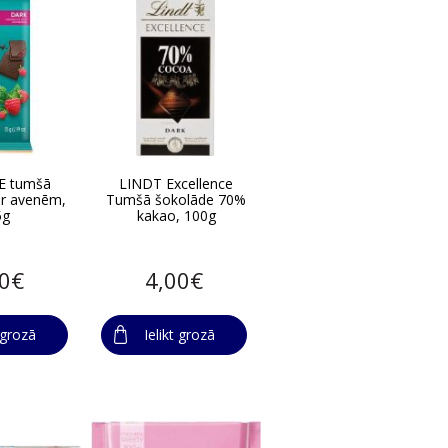
E tumšā
LINDT Excellence
ar avenēm,
Tumšā šokolāde 70%
5g
kakao, 100g
00€
4,00€
t grozā
Ielikt grozā