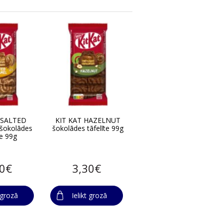
 SALTED
KIT KAT HAZELNUT
šokolādes
šokolādes tāfelīte 99g
te 99g
30€
3,30€
t grozā
Ielikt grozā