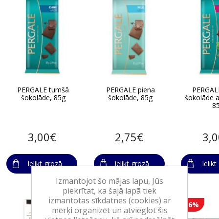
PERGALE tumšā
PERGALE piena
PERGAL
šokolāde, 85g
šokolāde, 85g
šokolāde 
8
3,00€
2,75€
3,
Ielikt grozā
Ielikt grozā
Ielik
Izmantojot šo mājas lapu, Jūs
piekrītat, ka šajā lapā tiek
izmantotas sīkdatnes (cookies) ar
-16%
mērķi organizēt un atvieglot šis