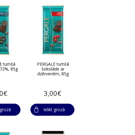
E tumšā
PERGALE tumšā
 72%, 85g
šokolāde ar
dzērvenēm, 85g
00€
3,00€
t grozā
Ielikt grozā