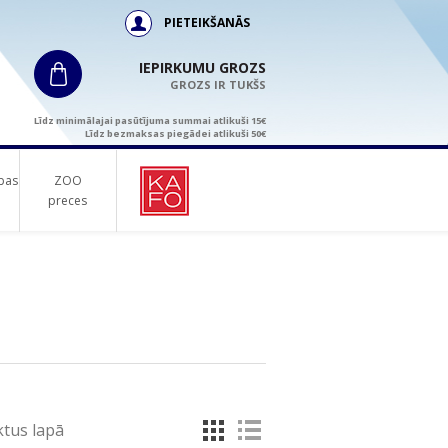
PIETEIKŠANĀS
IEPIRKUMU GROZS
GROZS IR TUKŠS
Līdz minimālajai pasūtījuma summai atlikuši 15€
Līdz bezmaksas piegādei atlikuši 50€
bas
ZOO
preces
tus lapā