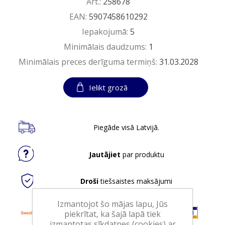
Art.:
258678
EAN:
5907458610292
Iepakojumā:
5
Minimālais daudzums:
1
Minimālais preces derīguma termiņš:
31.03.2028
Ielikt grozā
Piegāde visā Latvijā.
Jautājiet
par produktu
Droši
tiešsaistes maksājumi
Izmantojot šo mājas lapu, Jūs
piekrītat, ka šajā lapā tiek
izmantotas sīkdatnes (cookies) ar