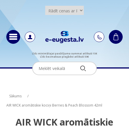
Līdz minimālajai pasūtījuma summai atlikuši 15€
Līdz bezmaksas piegādei atlikuši 50€
Attribute name
Attribute value
Sākums
/
AIR WICK aromātiskie kociņi Berries & Peach Blossom 42ml
AIR WICK aromātiskie