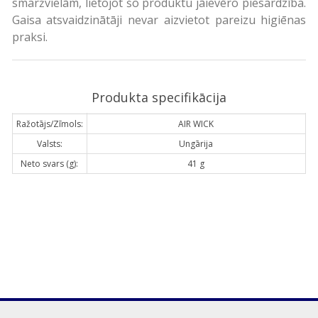
smaržvielām, lietojot šo produktu jāievēro piesardzība.
Gaisa atsvaidzinātāji nevar aizvietot pareizu higiēnas
praksi.
Produkta specifikācija
Ražotājs/Zīmols:
AIR WICK
Valsts:
Ungārija
Neto svars (g):
41 g