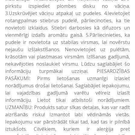
pirkstu izspiediet plombes disku no vāciņa.
3.Uzskrūvējiet vāciņu atpakaļ uz pudeles. 4.Ievietojiet
rotangpalmas stiebrus pudelē, pārliecinoties, ka tie
novietoti izklaidus. Stiebri darbosies kā difuzors un
vienmērīgi izdalīs aromātu gaisā. 5.Pārliecinieties, ka
pudele ir novietota uz stabilas virsmas, lai novērstu
nejaušu izšļakstīšanos. Nenovietojiet uz pulētām,
krāsotām vai plastmasas virsmām. Izlīšanas gadījumā,
nekavējoties noslaukiet virsmu. Lūdzu saglabājiet šo
informāciju turpmākai uzziņai. PIESARDZĪBAS
PASĀKUMI: Pirms lietošanas uzmanīgi izlasiet
norādījumus drošai lietošanai. Saglabājiet iepakojumu,
lai vajadzības gadījumā varētu vēlreiz izlasīt
informāciju. Lietot tikai atbilstoši norādījumiem.
UZMANĪBU: Produkts satur sīkas detaļas, kas var radīt
aizrīšanās risku! Izmantot labi vēdināmās vietās.
Iepakojumu var pārstrādāt tikai tad, kad tas ir pilnībā
iztukšots. Cilvēkiem, kuriem ir alerģija pret