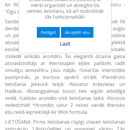
Air Wick gaisa atsvaidzinātājs ar stiebru difuzoru -
mērķi organizēt un atvieglot šis
vietnes lietošanu, kā arī nodrošināt
"Ogu un persiku ziedu" aromāts, 42 ml.
tās funkcionalitāti.
Sastāvā 2x vairāk ēterisko eļļu*. Aromāts līdz pat 56
dienām! Atsvaidzinošs aromātāts, ko rada aveņu, augļu
Pielāgot
Akceptēt visu
un persiku ziedu aromātu kombinācija, ko papildina
atsvaidzinošas citrusaugļu un vaniļas notis. Komplektā
Lasīt
esošie kociņi, kas izgatavoti no rotangpalmas, smalki
izkliedē unikālo aromātu. Šis elegantā dizaina gaisa
atsvaidzinātājs ar ēteriskajām eļļām palīdzēs radīt
omulīgu atmosfēru Jūsu mājās. •Smaržas intensitāte
pastiprinās, ja kociņus apvērš otrādi. •Piemērots
lietošanai jebkurā telpā. •Nesatur krāsvielas un
ftalātus. •Rotangpalmas kociņi tiek iegūti atbildīgā
veidā. •Lielisks aromāts visā lietošanas laikā. •Kociņus
nededzināt! *Aromāts satur 2 reizes vairāk ēterisko
eļļu nekā iepriekšējā Air Wick formula.
LIETOŠANA: Pirms lietošanas rūpīgi izlasiet lietošanas
instrukciju. 1.Atskrūvējiet un noņemiet vāciņu. 2.Ar