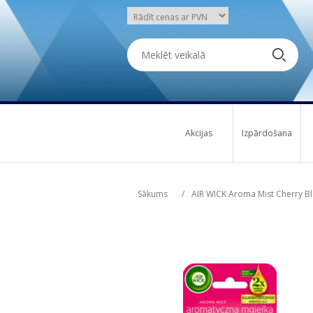
Akcijas
Izpārdošana
Attribute name
Att
Sākums
/
AIR WICK Aroma Mist Cherry Bl