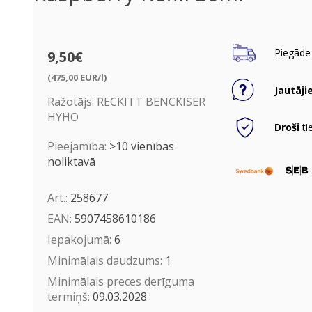
Piegāde 
9,50€
(475,00 EUR/l)
Jautāji
Ražotājs:
RECKITT BENCKISER
HYHO
Droši
ti
Pieejamība:
>10 vienības
noliktavā
Art.:
258677
EAN:
5907458610186
Iepakojumā:
6
Minimālais daudzums:
1
Minimālais preces derīguma
termiņš:
09.03.2028