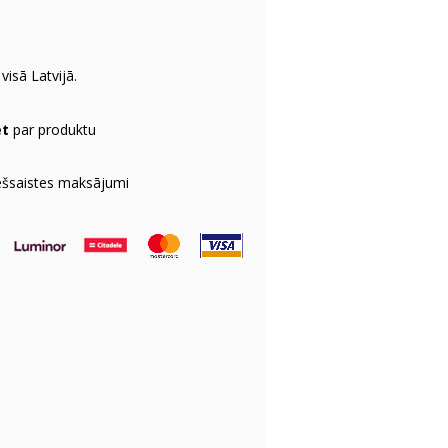
visā Latvijā.
et
par produktu
ešsaistes maksājumi