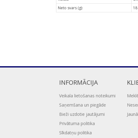
Neto svars (g):
18
INFORMĀCIJA
KLI
Veikala lietošanas noteikumi
Mekl
Saņemšana un piegāde
Nesen
Bieži uzdotie jautājumi
Jaunā
Privātuma politika
Sīkdatņu politika