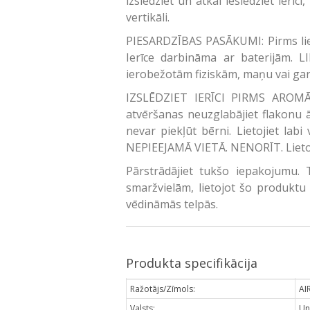
izslēdziet un atkal ieslēdziet ierīc
vertikāli.
PIESARDZĪBAS PASĀKUMI: Pirms lieto
Ierīce darbināma ar baterijām. 
ierobežotām fiziskām, maņu vai ga
IZSLĒDZIET IERĪCI PIRMS AROMĀ
atvēršanas neuzglabājiet flakonu ā
nevar piekļūt bērni. Lietojiet l
NEPIEEJAMĀ VIETĀ. NENORĪT. Lietot t
Pārstrādājiet tukšo iepakojumu. T
smaržvielām, lietojot šo produktu j
vēdināmās telpās.
Produkta specifikācija
Ražotājs/Zīmols:
AI
Valsts:
Un