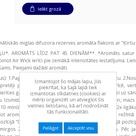
Ielikt grozā
mātiskās miglas difuzora rezerves aromāta flakons ar "Ķiršu
U*. AROMĀTS LĪDZ PAT 45 DIENĀM**. *Aromāts satur 2 r
not Air Wick ierīci pie zemākā intensitātes iestatījuma. Lieto
šams. Pieejami dažādi aromāti.
us): 1.Pagrieziet ierīces galveno daļu, lai to noņemtu. 2.
Izmantojot šo mājas lapu, Jūs
retēji pulksteņrādītāja virzienam). Ielieciet to ierīcē, ver
piekrītat, ka šajā lapā tiek
 ierīces galveno daļu. 4.Ieslēdziet ierīci, pavirzot slēdzi uz s
izmantotas sīkdatnes (cookies) ar
mērķi organizēt un atvieglot šis
Izsmidzināšanas režīmi: Zems - 4 sek. ik pēc 17 min.; mazs - 5
vietnes lietošanu, kā arī nodrošināt
c 10 minūtēm. Katra režīma pirmā izsmidzināšana ir 2x ilgāka
tās funkcionalitāti.
lot aromātu, pēc tam pāries 16 stundu gaidīšanas režīmā l
pozīcijā "OFF" un pēc tam ieslēdziet to "ON" vēlamajā pozīcij
Pielāgot
Akceptēt visu
 mirgos 24 stundas līdz flakons būs pilnībā tukšs. Pēc j