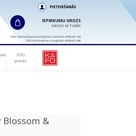
PIETEIKŠANĀS
IEPIRKUMU GROZS
GROZS IR TUKŠS
Līdz minimālajai pasūtījuma summai atlikuši 15€
Līdz bezmaksas piegādei atlikuši 50€
bas
ZOO
preces
y Blossom &