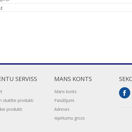
 g
ENTU SERVISS
MANS KONTS
SEK
ēt
Mans konts
 skatītie produkti
Pasūtījumi
kie produkti
Adreses
Iepirkumu grozs