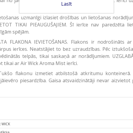
i, lai no jauna uzstādītu laika skaitītāju. ●Novietojiet ierīci
Lasīt
šanas uzmanīgi izlasiet drošības un lietošanas norādījumu
LIETOT TIKAI PIEAUGUŠAJIEM. Šī ierīce nav paredzēta l
rīgām spējām.
TA FLAKONA IEVIETOŠANAS. Flakons ir nodrošināts ar 
rpus ierīces. Neatstājiet to bez uzraudzības. Pēc iztukšoš
abi vēdinātās telpās, tikai saskaņā ar norādījumiem. U
ikai ar Air Wick Aroma Mist ierīci.
ukšo flakonu izmetiet atbilstošā atkritumu konteinerā. 
āievēro piesardzība. Gaisa atsvaidzinātāji nevar aizvietot 
R WICK
gārija