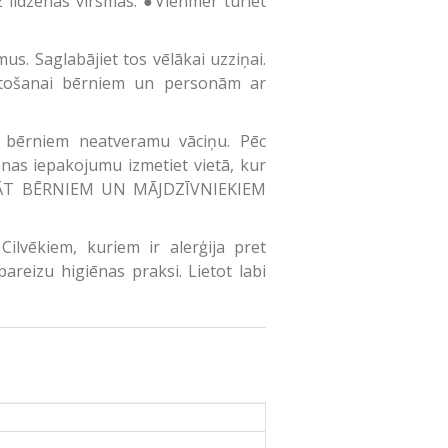
 uz līdzenas virsmas. ●Vienmēr turiet
s. Saglabājiet tos vēlākai uzziņai.
ietošanai bērniem un personām ar
bērniem neatveramu vāciņu. Pēc
anas iepakojumu izmetiet vietā, kur
ZGLABĀT BĒRNIEM UN MĀJDZĪVNIEKIEM
Cilvēkiem, kuriem ir alerģija pret
pareizu higiēnas praksi. Lietot labi