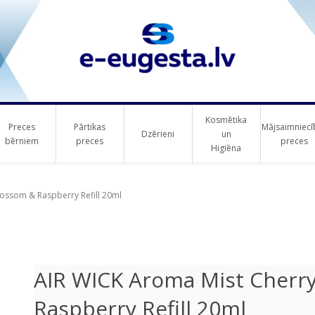
Kosmētika
Preces
Pārtikas
Mājsaimniecī
Dzērieni
un
bērniem
preces
preces
Higiēna
ribute value
ossom & Raspberry Refill 20ml
AIR WICK Aroma Mist Cherr
Raspberry Refill 20ml