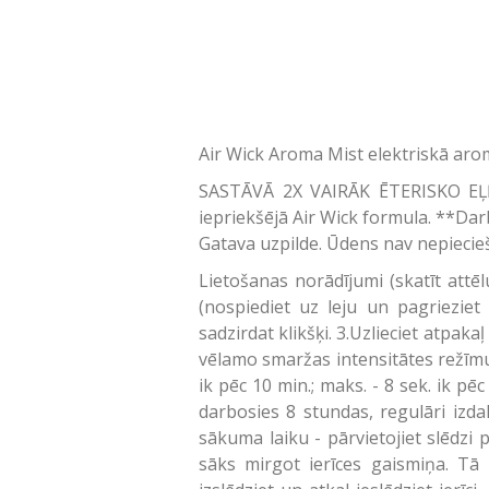
Air Wick Aroma Mist elektriskā aro
SASTĀVĀ 2X VAIRĀK ĒTERISKO EĻĻ
iepriekšējā Air Wick formula. **Darbi
Gatava uzpilde. Ūdens nav nepiecie
Lietošanas norādījumi (skatīt attēl
(nospiediet uz leju un pagrieziet p
sadzirdat klikšķi. 3.Uzlieciet atpakaļ
vēlamo smaržas intensitātes režīmu. 
ik pēc 10 min.; maks. - 8 sek. ik pē
darbosies 8 stundas, regulāri izda
sākuma laiku - pārvietojiet slēdzi 
sāks mirgot ierīces gaismiņa. Tā