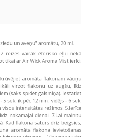
 ziedu un aveņu" aromātu, 20 ml.
eizes vairāk ēterisko eļļu nekā
t tikai ar Air Wick Aroma Mist ierīci.
Noskrūvējiet aromāta flakonam vāciņu
tikāli virzot flakonu uz augšu, līdz
āniem (sāks spīdēt gaismiņa). Iestatiet
 sek. ik pēc 12 min.; vidējs - 6 sek.
 visos intensitātes režīmos. 5.Ierīce
īdz nākamajai dienai. 7.Lai mainītu
ā. Kad flakona saturs drīz beigsies,
auna aromāta flakona ievietošanas