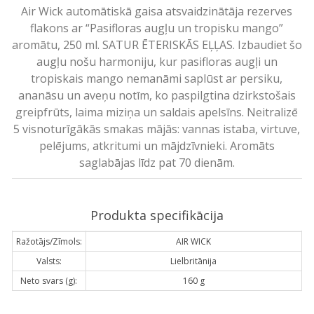
Air Wick automātiskā gaisa atsvaidzinātāja rezerves
flakons ar “Pasifloras augļu un tropisku mango”
aromātu, 250 ml. SATUR ĒTERISKĀS EĻĻAS. Izbaudiet šo
augļu nošu harmoniju, kur pasifloras augļi un
tropiskais mango nemanāmi saplūst ar persiku,
ananāsu un aveņu notīm, ko paspilgtina dzirkstošais
greipfrūts, laima miziņa un saldais apelsīns. Neitralizē
5 visnoturīgākās smakas mājās: vannas istaba, virtuve,
pelējums, atkritumi un mājdzīvnieki. Aromāts
saglabājas līdz pat 70 dienām.
Produkta specifikācija
Ražotājs/Zīmols:
AIR WICK
Valsts:
Lielbritānija
Neto svars (g):
160 g