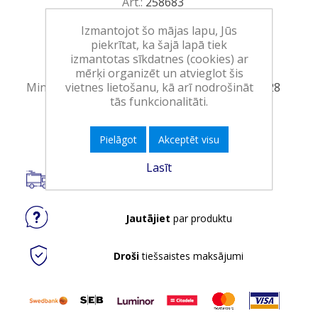
Art.:
258683
EAN:
5900627057553
Izmantojot šo mājas lapu, Jūs
piekrītat, ka šajā lapā tiek
Iepakojumā:
6
izmantotas sīkdatnes (cookies) ar
Minimālais daudzums:
1
mērķi organizēt un atvieglot šis
vietnes lietošanu, kā arī nodrošināt
Minimālais preces derīguma termiņš:
13.02.2028
tās funkcionalitāti.
Ielikt grozā
Pielāgot
Akceptēt visu
Lasīt
Piegāde visā Latvijā.
Jautājiet
par produktu
Droši
tiešsaistes maksājumi