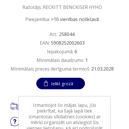
Ražotājs:
RECKITT BENCKISER HYHO
Pieejamība:
>10 vienības noliktavā
Art.:
258044
EAN:
5908252002603
Iepakojumā:
6
Minimālais daudzums:
1
Minimālais preces derīguma termiņš:
21.03.2028
Ielikt grozā
Izmantojot šo mājas lapu, Jūs
Piegāde visā Latvijā.
piekrītat, ka šajā lapā tiek
izmantotas sīkdatnes (cookies) ar
mērķi organizēt un atvieglot šis
Jautājiet
par produktu
vietnes lietošanu, kā arī nodrošināt