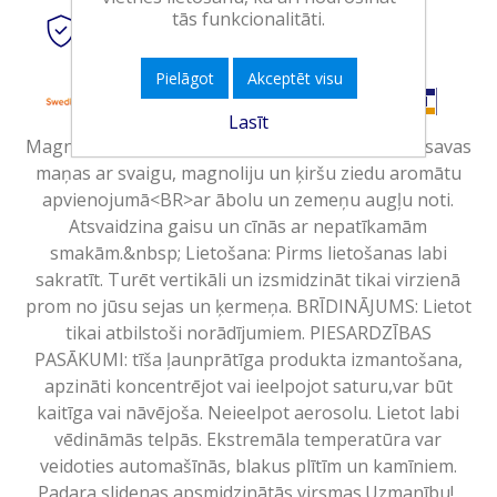
tās funkcionalitāti.
Droši
tiešsaistes maksājumi
Pielāgot
Akceptēt visu
Lasīt
Magnolijas un ķiršu ziedu aromāts - ieprieciniet savas
maņas ar svaigu, magnoliju un ķiršu ziedu aromātu
apvienojumā<BR>ar ābolu un zemeņu augļu noti.
Atsvaidzina gaisu un cīnās ar nepatīkamām
smakām.&nbsp; Lietošana: Pirms lietošanas labi
sakratīt. Turēt vertikāli un izsmidzināt tikai virzienā
prom no jūsu sejas un ķermeņa. BRĪDINĀJUMS: Lietot
tikai atbilstoši norādījumiem. PIESARDZĪBAS
PASĀKUMI: tīša ļaunprātīga produkta izmantošana,
apzināti koncentrējot vai ieelpojot saturu,var būt
kaitīga vai nāvējoša. Neieelpot aerosolu. Lietot labi
vēdināmās telpās. Ekstremāla temperatūra var
veidoties automašīnās, blakus plītīm un kamīniem.
Padara slidenas apsmidzinātās virsmas.Uzmanību!