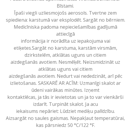
Bīstami.
Īpaši viegli uzliesmojošs aerosols. Tvertne zem
spiediena: karstumā var eksplodēt. Sargāt no bērniem.
Medicīniska padoma nepieciešamības gadījumā
attiecīgā
informācija ir norādīta uz iepakojuma vai
etiķetes.Sargāt no karstuma, karstām virsmām,
dzirkstelēm, atklātas uguns un citiem
aizdegšanās avotiem. Nesmēķēt. Neizsmidzināt uz
atklātas uguns vai citiem
aizdegšanās avotiem. Nedurt vai nededzināt, arī pēc
izlietošanas. SASKARĒ AR ACĪM: Uzmanīgi skalot ar
ūdeni vairākas minūtes. Izņemt
kontaktlēcas, ja tās ir ievietotas un ja to var vienkārši
izdarīt. Turpināt skalot. Ja acu
iekaisums nepāriet: Lūdziet mediķu palīdzību.
Aizsargāt no saules gaismas. Nepakļaut temperatūrai,
kas pārsniedz 50 °C/122 °F.