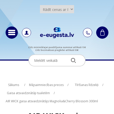
Līdz minimālajai pasūtījuma summai atlikuši 15€
Līdz bezmaksas piegādei atlikuši 50€
Attribute name
Attribute value
Sākums
/
Mājsaimniecības preces
/
Tīrīšanas līdzekļi
/
Gaisa atsvaidzinātāji tualetēm
/
AIR WICK gaisa atsvaidzinātājs Magnolia&Cherry Blossom 300ml