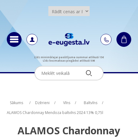
Līdz minimālajai pasūtījuma summai atlikuši 15€
Līdz bezmaksas piegādei atlikuši 50€
Attribute name
Attribute value
Sākums
/
Dzērieni
/
Vīns
/
Baltvīns
/
ALAMOS Chardonnay Mendoza baltvīns 2024 13% 0,75l
ALAMOS Chardonnay