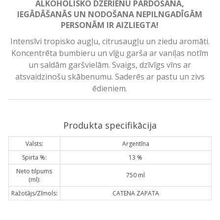
ALKOHOLISKO DZĒRIENU PĀRDOŠANA,
IEGĀDĀŠANĀS UN NODOŠANA NEPILNGADĪGĀM
PERSONĀM IR AIZLIEGTA!
Intensīvi tropisko augļu, citrusaugļu un ziedu aromāti.
Koncentrēta bumbieru un vīģu garša ar vaniļas notīm
un saldām garšvielām. Svaigs, dzīvīgs vīns ar
atsvaidzinošu skābenumu. Saderēs ar pastu un zivs
ēdieniem.
Produkta specifikācija
Valsts:
Argentīna
Spirta %:
13 %
Neto tilpums
750 ml
(ml):
Ražotājs/Zīmols:
CATENA ZAPATA