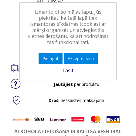
Art.:
706947
EAN:
7794450008077
Izmantojot šo mājas lapu, Jūs
piekrītat, ka šajā lapā tiek
Iepakojumā:
6
izmantotas sīkdatnes (cookies) ar
Minimālais daudzums:
1
mērķi organizēt un atvieglot šis
vietnes lietošanu, kā arī nodrošināt
tās funkcionalitāti.
Ielikt grozā
Pielāgot
Akceptēt visu
Piegāde visā Latvijā.
Lasīt
Jautājiet
par produktu
Droši
tiešsaistes maksājumi
ALKOHOLA LIETOŠANA IR KAITĪGA VESELĪBAI.