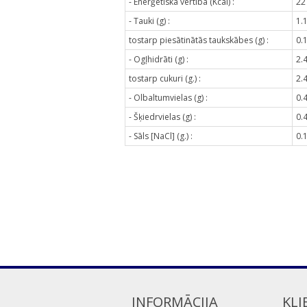
- Enerģētiskā vērtība (Kcal) :
22
- Tauki (g) :
1.
tostarp piesātinātās taukskābes (g) :
0.
- Ogļhidrāti (g) :
2.
tostarp cukuri (g.) :
2.
- Olbaltumvielas (g) :
0.
- Šķiedrvielas (g) :
0.
- Sāls [NaCl] (g.) :
0.
INFORMĀCIJA
KLI