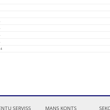
1
1
4
4
4
4
14
ENTU SERVISS
MANS KONTS
SEK