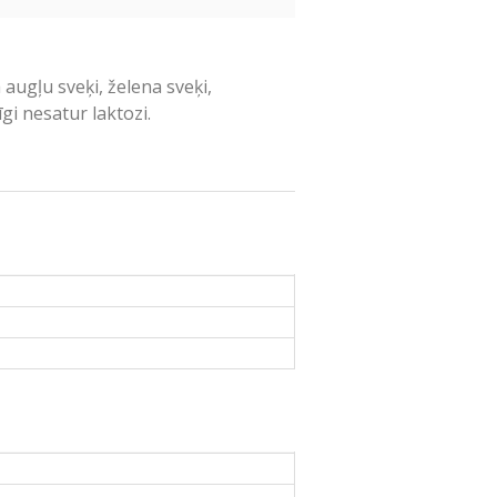
 augļu sveķi, želena sveķi,
īgi nesatur laktozi.