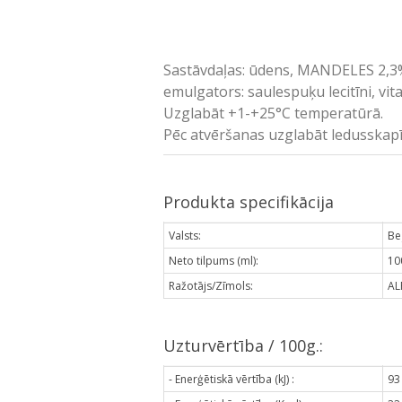
Sastāvdaļas: ūdens, MANDELES 2,3%, cu
emulgators: saulespuķu lecitīni, vita
Uzglabāt +1-+25°C temperatūrā.
Pēc atvēršanas uzglabāt ledusskapī (l
Produkta specifikācija
Valsts:
Be
Neto tilpums (ml):
10
Ražotājs/Zīmols:
AL
Uzturvērtība / 100g.:
- Enerģētiskā vērtība (kJ) :
93