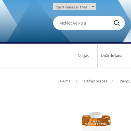
Akcijas
Izpārdošana
Attribute name
Attribute name
Att
Att
Sākums
/
Pārtikas preces
/
Piens 