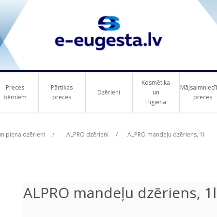
Kosmētika
Preces
Pārtikas
Mājsaimniecī
Dzērieni
un
bērniem
preces
preces
Higiēna
ribute value
ribute value
un piena dzērieni
/
ALPRO dzērieni
/
ALPRO mandeļu dzēriens, 1l
ALPRO mandeļu dzēriens, 1l