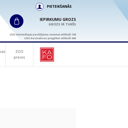
PIETEIKŠANĀS
IEPIRKUMU GROZS
GROZS IR TUKŠS
Līdz minimālajai pasūtījuma summai atlikuši 15€
Līdz bezmaksas piegādei atlikuši 50€
bas
ZOO
preces