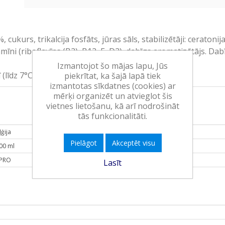
kurs, trikalcija fosfāts, jūras sāls, stabilizētāji: ceratonija
mīni (riboflavīns (B2), B12, E, D2), dabīgs aromatizētājs. Dab
Izmantojot šo mājas lapu, Jūs
īdz 7°C.), izlietot 5 dienu laikā.
piekrītat, ka šajā lapā tiek
izmantotas sīkdatnes (cookies) ar
mērķi organizēt un atvieglot šis
vietnes lietošanu, kā arī nodrošināt
tās funkcionalitāti.
ļģija
Pielāgot
Akceptēt visu
00 ml
PRO
Lasīt