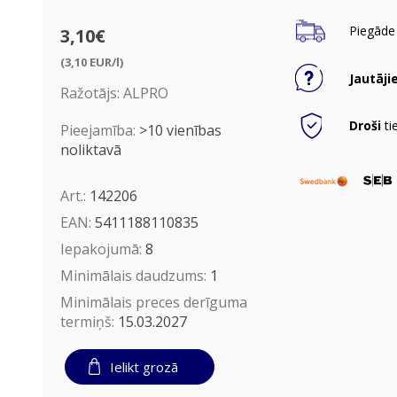
Piegāde 
3,10€
(3,10 EUR/l)
Jautāji
Ražotājs:
ALPRO
Droši
ti
Pieejamība:
>10 vienības
noliktavā
Art.:
142206
EAN:
5411188110835
Iepakojumā:
8
Minimālais daudzums:
1
Minimālais preces derīguma
termiņš:
15.03.2027
Ielikt grozā