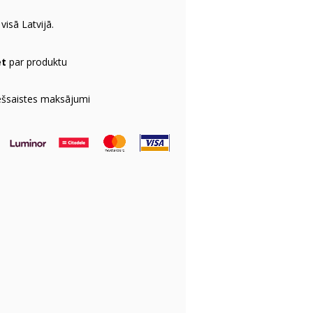
visā Latvijā.
et
par produktu
ešsaistes maksājumi