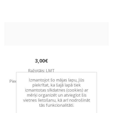
3,00€
Ražotājs:
LMT
Izmantojot šo mājas lapu, Jūs
Pieejamība:
>10 vienības noliktavā
piekrītat, ka šajā lapā tiek
izmantotas sīkdatnes (cookies) ar
Art.:
110209
mērķi organizēt un atvieglot šis
vietnes lietošanu, kā arī nodrošināt
EAN:
4751004621628
tās funkcionalitāti.
Iepakojumā:
10