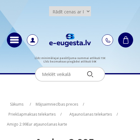
Līdz minimālajai pasūtījuma summai atlikuši 15€
Līdz bezmaksas piegādei atlikuši 50€
Attribute name
Attribute value
Sākums
/
Mājsaimniecības preces
/
Priekšapmaksas telekartes
/
Atjaunošanas telekartes
/
Amigo 2.99Eur atjaunošanas karte