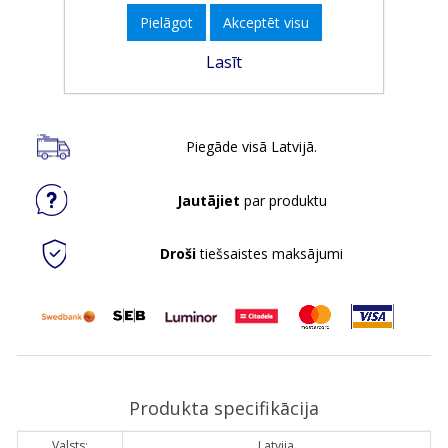
Minimālais daudzums:
1
Pielāgot
Akceptēt visu
Lasīt
Ielikt grozā
Piegāde visā Latvijā.
Jautājiet
par produktu
Droši
tiešsaistes maksājumi
Produkta specifikācija
Valsts:
Latvija