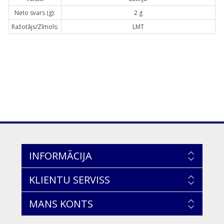
Neto svars (g):
2 g
Ražotājs/Zīmols:
LMT
INFORMĀCIJA
KLIENTU SERVISS
MANS KONTS