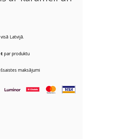
visā Latvijā.
et
par produktu
ešsaistes maksājumi