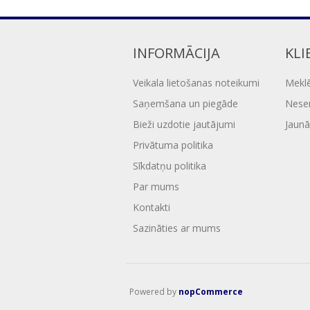
INFORMĀCIJA
KLI
Veikala lietošanas noteikumi
Mekl
Saņemšana un piegāde
Nesen
Bieži uzdotie jautājumi
Jaunā
Privātuma politika
Sīkdatņu politika
Par mums
Kontakti
Sazināties ar mums
Powered by
nopCommerce