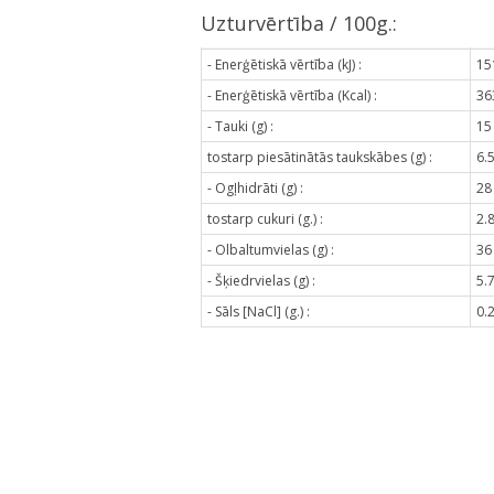
Uzturvērtība / 100g.:
- Enerģētiskā vērtība (kJ) :
15
- Enerģētiskā vērtība (Kcal) :
36
- Tauki (g) :
15
tostarp piesātinātās taukskābes (g) :
6.
- Ogļhidrāti (g) :
28
tostarp cukuri (g.) :
2.
- Olbaltumvielas (g) :
36
- Šķiedrvielas (g) :
5.
- Sāls [NaCl] (g.) :
0.