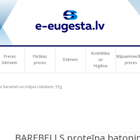
Kosmētika
Preces
Pārtikas
Mājsaimniecī
Dzērieni
un
bērniem
preces
preces
Higiēna
ribute value
ribute value
 karameli un indijas riekstiem, 55g
BAREBELLS proteīna batoniņ