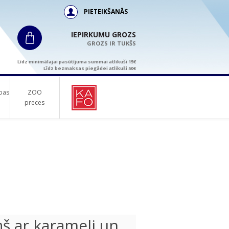
PIETEIKŠANĀS
IEPIRKUMU GROZS
GROZS IR TUKŠS
Līdz minimālajai pasūtījuma summai atlikuši 15€
Līdz bezmaksas piegādei atlikuši 50€
bas
ZOO
preces
š ar karameli un