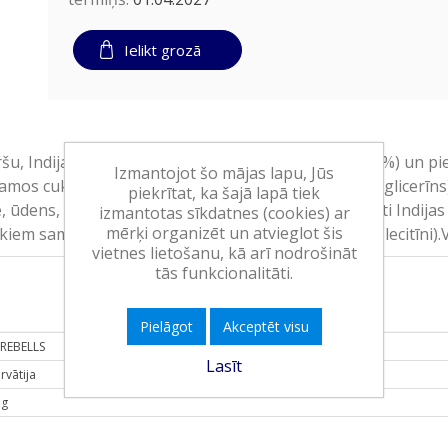
Ielikt grozā
u, Indijas riekstiem (4 %), zemesriekstu pastu (1,8 %) un p
Izmantojot šo mājas lapu, Jūs
mos cukurus. Sastāvs: PIENA proteīni, mitrinātājs (glicerīns)
piekrītat, ka šajā lapā tiek
e, ūdens, kakao sviests, pilnPIENA pulveris, grauzdēti Indijas
izmantotas sīkdatnes (cookies) ar
mērķi organizēt un atvieglot šis
em samazināts kakao, aromatizētāji, emulgators (lecitīni).
vietnes lietošanu, kā arī nodrošināt
tās funkcionalitāti.
Pielāgot
Akceptēt visu
REBELLS
Lasīt
rvātija
 g