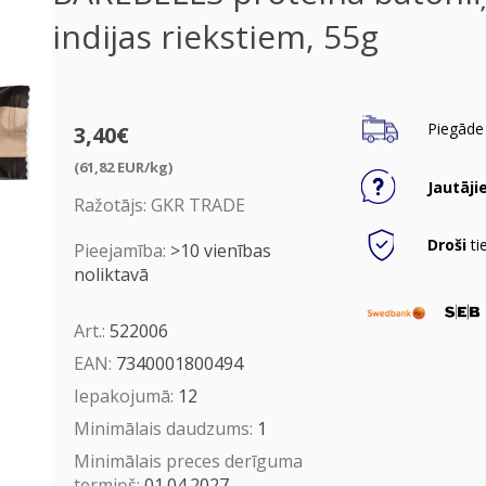
indijas riekstiem, 55g
Piegāde 
3,40€
(61,82 EUR/kg)
Jautāji
Ražotājs:
GKR TRADE
Droši
ti
Pieejamība:
>10 vienības
noliktavā
Art.:
522006
EAN:
7340001800494
Iepakojumā:
12
Minimālais daudzums:
1
Minimālais preces derīguma
termiņš:
01.04.2027