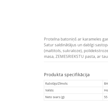
Proteīna batoniņš ar karameles garš
Satur saldinātājus un dabīgi sastopa
(maltitols, sukraloze), polidekstroz
masa, ZEMESRIEKSTU pasta, ar tauki
Produkta specifikācija
Ražotājs/Zīmols:
BA
Valsts:
Ho
Neto svars (g):
55