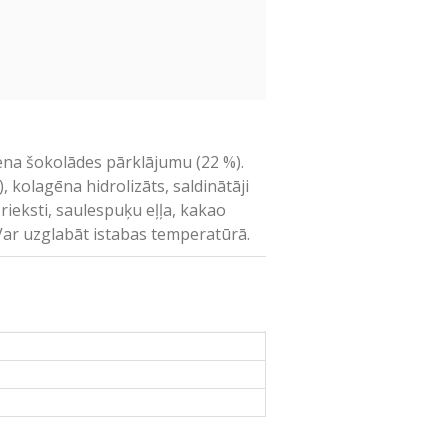
iena šokolādes pārklājumu (22 %).
, kolagēna hidrolizāts, saldinātāji
 rieksti, saulespuķu eļļa, kakao
Var uzglabāt istabas temperatūrā.