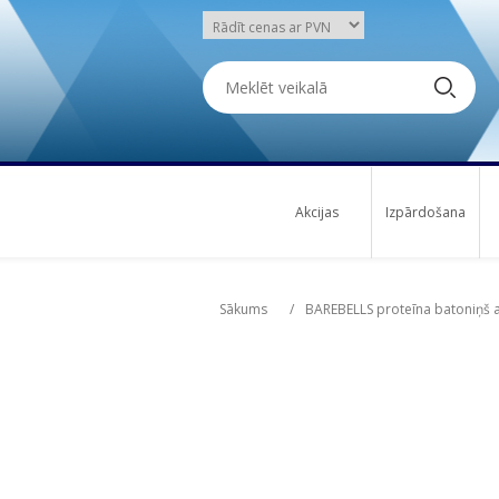
Akcijas
Izpārdošana
Attribute name
Attribute name
Att
Att
Sākums
/
BAREBELLS proteīna batoniņš ar