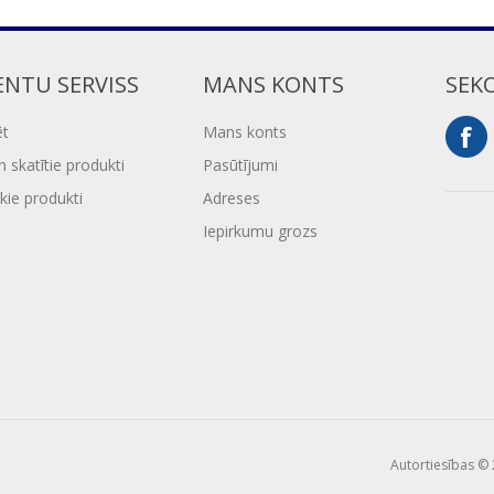
ENTU SERVISS
MANS KONTS
SEK
ēt
Mans konts
 skatītie produkti
Pasūtījumi
kie produkti
Adreses
Iepirkumu grozs
Autortiesības © 