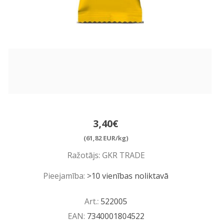
3,40€
(61,82 EUR/kg)
Ražotājs:
GKR TRADE
Pieejamība:
>10 vienības noliktavā
Art.:
522005
EAN:
7340001804522