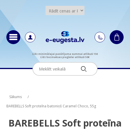
Līdz minimālajai pasūtījuma summai atlikuši 15€
Līdz bezmaksas piegādei atlikuši 50€
Attribute name
Attribute name
Attribute value
Attribute value
Sākums
/
BAREBELLS Soft proteīna batoniņš Caramel Choco, 55g
BAREBELLS Soft proteīna