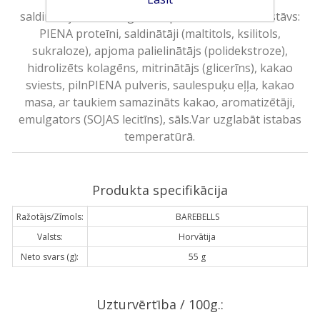
saldinātājus un dabīgi sastopamos cukurus. Sastāvs:
PIENA proteīni, saldinātāji (maltitols, ksilitols,
sukraloze), apjoma palielinātājs (polidekstroze),
hidrolizēts kolagēns, mitrinātājs (glicerīns), kakao
sviests, pilnPIENA pulveris, saulespuķu eļļa, kakao
masa, ar taukiem samazināts kakao, aromatizētāji,
emulgators (SOJAS lecitīns), sāls.Var uzglabāt istabas
temperatūrā.
Produkta specifikācija
Ražotājs/Zīmols:
BAREBELLS
Valsts:
Horvātija
Neto svars (g):
55 g
Uzturvērtība / 100g.: