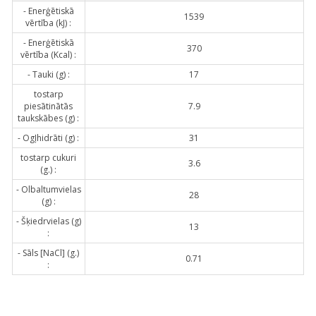
- Enerģētiskā
1539
vērtība (kJ) :
- Enerģētiskā
370
vērtība (Kcal) :
- Tauki (g) :
17
tostarp
piesātinātās
7.9
taukskābes (g) :
- Ogļhidrāti (g) :
31
tostarp cukuri
3.6
(g.) :
- Olbaltumvielas
28
(g) :
- Šķiedrvielas (g)
13
:
- Sāls [NaCl] (g.)
0.71
: