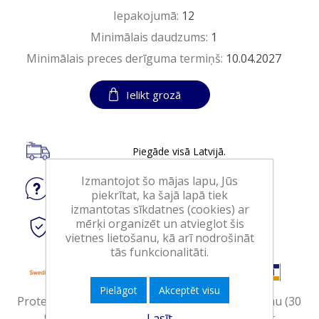
Iepakojumā:
12
Minimālais daudzums:
1
Minimālais preces derīguma termiņš:
10.04.2027
Ielikt grozā
Piegāde visā Latvijā.
Izmantojot šo mājas lapu, Jūs
Jautājiet
par produktu
piekrītat, ka šajā lapā tiek
izmantotas sīkdatnes (cookies) ar
mērķi organizēt un atvieglot šis
Droši
tiešsaistes maksājumi
vietnes lietošanu, kā arī nodrošināt
tās funkcionalitāti.
Pielāgot
Akceptēt visu
Proteīna batoniņš ar piena šokolādes pārklājumu (30
%) un šokolādes un karameles garšu. Satur
Lasīt