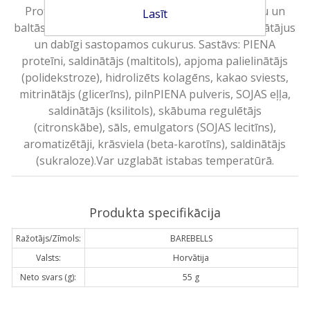
Proteīna batoniņš ar citronu siera kūkas garšu un
Lasīt
baltās šokolādes pārklājumu (30 %). Satur saldinātājus
un dabīgi sastopamos cukurus. Sastāvs: PIENA
proteīni, saldinātājs (maltitols), apjoma palielinātājs
(polidekstroze), hidrolizēts kolagēns, kakao sviests,
mitrinātājs (glicerīns), pilnPIENA pulveris, SOJAS eļļa,
saldinātājs (ksilitols), skābuma regulētājs
(citronskābe), sāls, emulgators (SOJAS lecitīns),
aromatizētāji, krāsviela (beta-karotīns), saldinātājs
(sukraloze).Var uzglabāt istabas temperatūrā.
Produkta specifikācija
Ražotājs/Zīmols:
BAREBELLS
Valsts:
Horvātija
Neto svars (g):
55 g