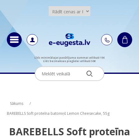
Līdz minimālajai pasūtījuma summai atlikuši 15€
Līdz bezmaksas piegādei atlikuši 50€
Attribute name
Attribute name
Attribute value
Attribute value
Sākums
/
BAREBELLS Soft proteīna batoniņš Lemon Cheesecake, 55g
BAREBELLS Soft proteīna