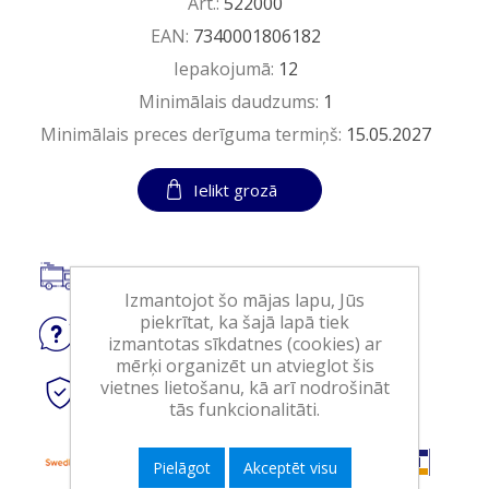
Art.:
522000
EAN:
7340001806182
Iepakojumā:
12
Minimālais daudzums:
1
Minimālais preces derīguma termiņš:
15.05.2027
Ielikt grozā
Piegāde visā Latvijā.
Izmantojot šo mājas lapu, Jūs
piekrītat, ka šajā lapā tiek
Jautājiet
par produktu
izmantotas sīkdatnes (cookies) ar
mērķi organizēt un atvieglot šis
vietnes lietošanu, kā arī nodrošināt
Droši
tiešsaistes maksājumi
tās funkcionalitāti.
Pielāgot
Akceptēt visu