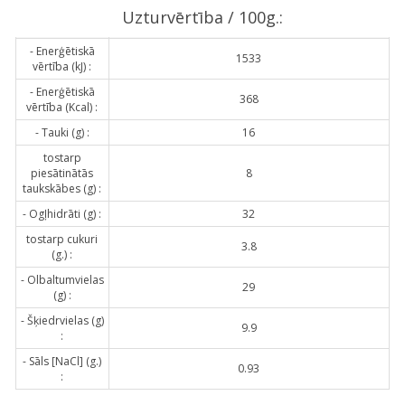
Uzturvērtība / 100g.:
- Enerģētiskā
1533
vērtība (kJ) :
- Enerģētiskā
368
vērtība (Kcal) :
- Tauki (g) :
16
tostarp
piesātinātās
8
taukskābes (g) :
- Ogļhidrāti (g) :
32
tostarp cukuri
3.8
(g.) :
- Olbaltumvielas
29
(g) :
- Šķiedrvielas (g)
9.9
:
- Sāls [NaCl] (g.)
0.93
: