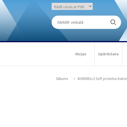
Akcijas
Izpārdošana
Attribute name
Attribute name
Att
Att
Sākums
/
BAREBELLS Soft proteīna baton