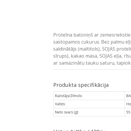
Proteīna batoniņš ar zemesriekstie
sastopamos cukurus. Bez palmu eļļas.
saldinātājs (maltitols), SOJAS proteī
sīrups), kakao masa, SOJAS eļļa, rīsu
ar samazinātu tauku saturu, tapioka
Produkta specifikācija
Ražotājs/Zīmols:
BA
Valsts:
Ho
Neto svars (g):
55