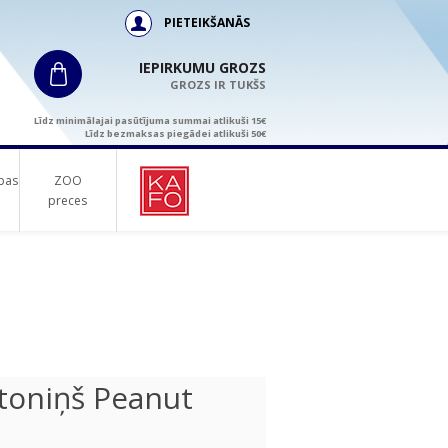
PIETEIKŠANĀS
IEPIRKUMU GROZS
GROZS IR TUKŠS
Līdz minimālajai pasūtījuma summai atlikuši 15€
Līdz bezmaksas piegādei atlikuši 50€
bas
ZOO
preces
toniņš Peanut