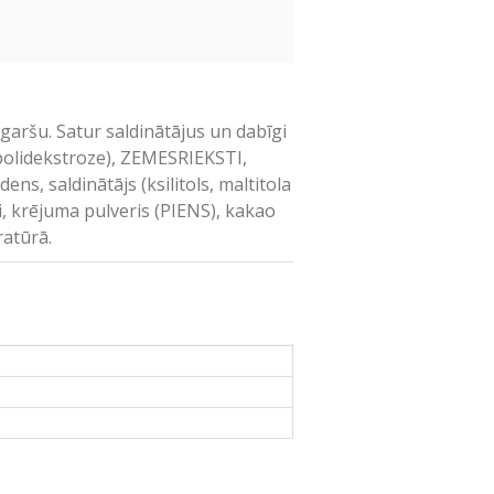
garšu. Satur saldinātājus un dabīgi
 (polidekstroze), ZEMESRIEKSTI,
ens, saldinātājs (ksilitols, maltitola
āji, krējuma pulveris (PIENS), kakao
ratūrā.