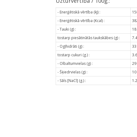
Uzturvērtība / 100g.:
- Enerģētiskā vērtība (kJ) :
15
- Enerģētiskā vērtība (Kcal) :
38
- Tauki (g) :
18
tostarp piesātinātās taukskābes (g) :
7.
- Ogļhidrāti (g) :
33
tostarp cukuri (g.) :
3.
- Olbaltumvielas (g) :
29
- Šķiedrvielas (g) :
10
- Sāls [NaCl] (g.) :
1.