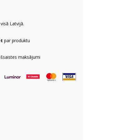
visā Latvijā.
et
par produktu
ešsaistes maksājumi