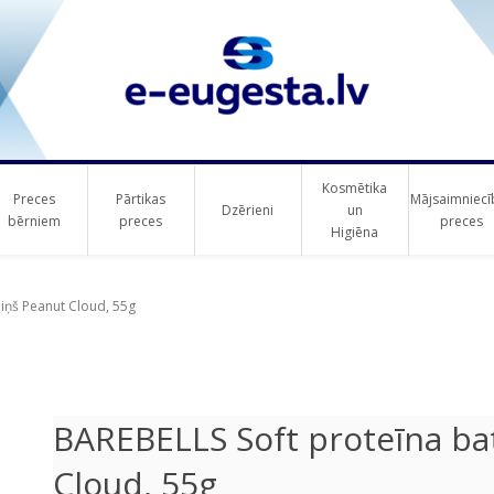
Kosmētika
Preces
Pārtikas
Mājsaimniecī
Dzērieni
un
bērniem
preces
preces
Higiēna
ribute value
ribute value
iņš Peanut Cloud, 55g
BAREBELLS Soft proteīna ba
Cloud, 55g