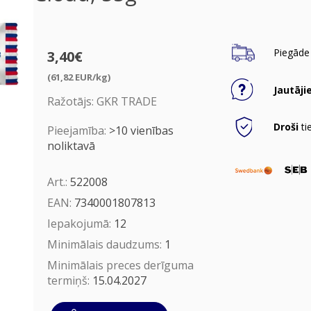
Piegāde 
3,40€
(61,82 EUR/kg)
Jautāji
Ražotājs:
GKR TRADE
Droši
ti
Pieejamība:
>10 vienības
noliktavā
Art.:
522008
EAN:
7340001807813
Iepakojumā:
12
Minimālais daudzums:
1
Minimālais preces derīguma
termiņš:
15.04.2027