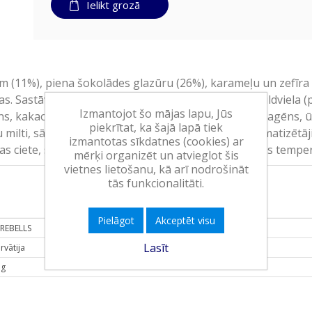
Ielikt grozā
m (11%), piena šokolādes glazūru (26%), karameļu un zefīra 
 Sastāvs: PIENA proteīni, mitrinātājs (glicerīns), pildviela
Izmantojot šo mājas lapu, Jūs
ns, kakao sviests, pilnPIENA pulveris, hidrolizēts kolagēns, ūd
piekrītat, ka šajā lapā tiek
 milti, sāls, emulgatori (SOJAS lecitīns, lecitīns), aromatizēt
izmantotas sīkdatnes (cookies) ar
s ciete, saldinātājs (sukraloze). Var uzglabāt istabas tempe
mērķi organizēt un atvieglot šis
vietnes lietošanu, kā arī nodrošināt
tās funkcionalitāti.
Pielāgot
Akceptēt visu
REBELLS
Lasīt
rvātija
 g