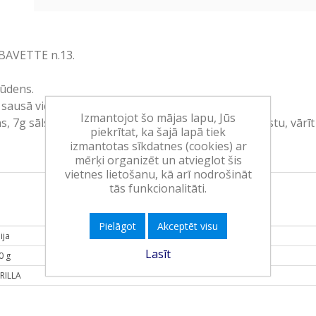
 BAVETTE n.13.
 ūdens.
 sausā vietā.
Izmantojot šo mājas lapu, Jūs
 7g sāls. Uzvārīt ūdeni, pievienot sāli un iebērt pastu, vār
piekrītat, ka šajā lapā tiek
izmantotas sīkdatnes (cookies) ar
.
mērķi organizēt un atvieglot šis
vietnes lietošanu, kā arī nodrošināt
tās funkcionalitāti.
Pielāgot
Akceptēt visu
lija
Lasīt
0 g
RILLA