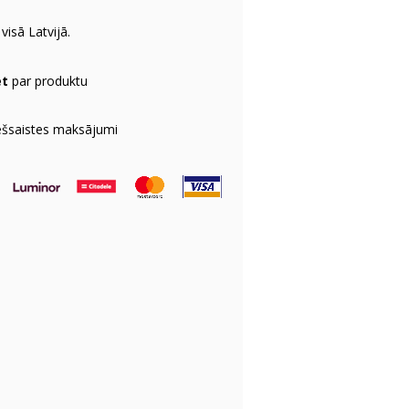
visā Latvijā.
et
par produktu
ešsaistes maksājumi