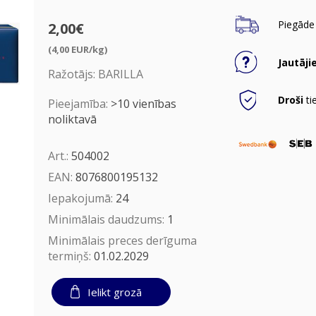
Piegāde 
2,00€
(4,00 EUR/kg)
Jautāji
Ražotājs:
BARILLA
Droši
ti
Pieejamība:
>10 vienības
noliktavā
Art.:
504002
EAN:
8076800195132
Iepakojumā:
24
Minimālais daudzums:
1
Minimālais preces derīguma
termiņš:
01.02.2029
Ielikt grozā