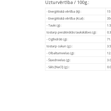
Uzturvērtība / 100g.:
- Enerģētiskā vērtība (kJ) :
15
- Enerģētiskā vērtība (Kcal) :
35
- Tauki (g) :
1.
tostarp piesātinātās taukskābes (g) :
0.
- Ogļhidrāti (g) :
71
tostarp cukuri (g.) :
3.
- Olbaltumvielas (g) :
12
- Šķiedrvielas (g) :
3.
- Sāls [NaCl] (g.) :
0.