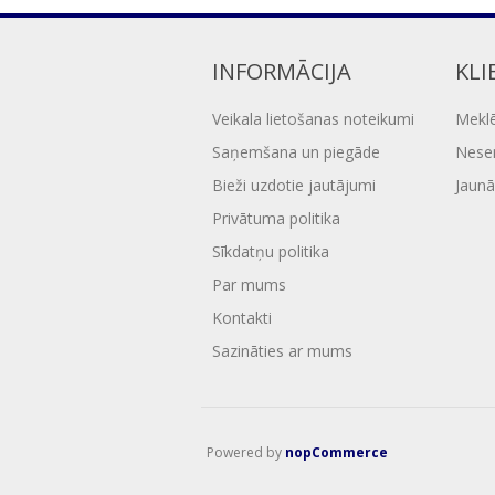
INFORMĀCIJA
KLI
Veikala lietošanas noteikumi
Mekl
Saņemšana un piegāde
Nesen
Bieži uzdotie jautājumi
Jaunā
Privātuma politika
Sīkdatņu politika
Par mums
Kontakti
Sazināties ar mums
Powered by
nopCommerce