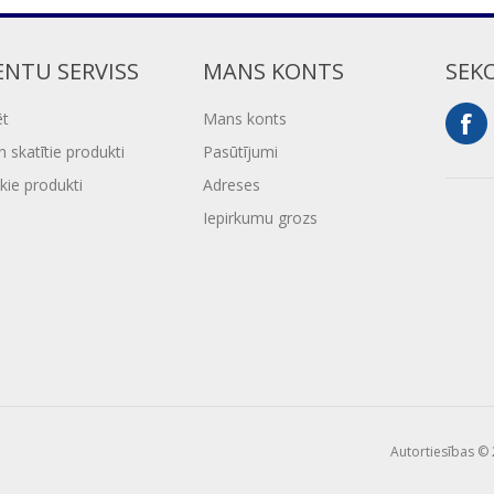
ENTU SERVISS
MANS KONTS
SEK
ēt
Mans konts
 skatītie produkti
Pasūtījumi
kie produkti
Adreses
Iepirkumu grozs
Autortiesības © 