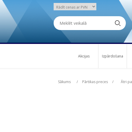
Akcijas
Izpārdošana
Attribute name
Attribute name
Att
Att
Sākums
/
Pārtikas preces
/
Ātri p