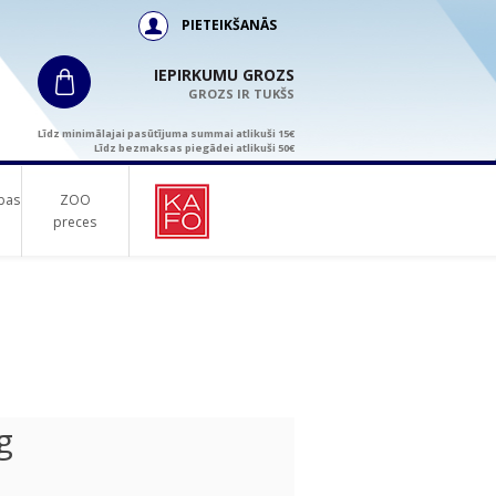
PIETEIKŠANĀS
IEPIRKUMU GROZS
GROZS IR TUKŠS
Līdz minimālajai pasūtījuma summai atlikuši 15€
Līdz bezmaksas piegādei atlikuši 50€
bas
ZOO
preces
g