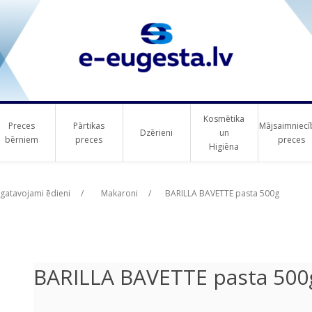
Kosmētika
Preces
Pārtikas
Mājsaimniecī
Dzērieni
un
bērniem
preces
preces
Higiēna
ribute value
ribute value
agatavojami ēdieni
/
Makaroni
/
BARILLA BAVETTE pasta 500g
BARILLA BAVETTE pasta 500