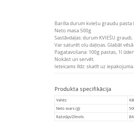
Barilla durum kviešu graudu pasta
Neto masa 500g
Sastāvdaļas: durum KVIEŠU graudi,
Var saturēt olu daļiņas. Glabāt vēsā
Pagatavošana: 100g pastas, 1l ūdens,
Nokāst un servēt.
Ieteicams līdz: skatīt uz iepakojuma
Produkta specifikācija
Valsts:
Itā
Neto svars (g):
50
Ražotājs/Zīmols:
BA