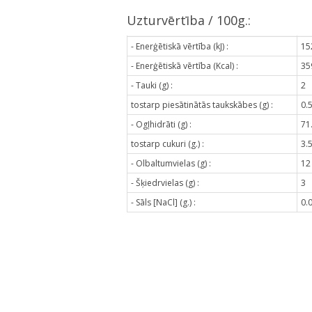
Uzturvērtība / 100g.:
- Enerģētiskā vērtība (kJ) :
15
- Enerģētiskā vērtība (Kcal) :
35
- Tauki (g) :
2
tostarp piesātinātās taukskābes (g) :
0.
- Ogļhidrāti (g) :
71
tostarp cukuri (g.) :
3.
- Olbaltumvielas (g) :
12
- Šķiedrvielas (g) :
3
- Sāls [NaCl] (g.) :
0.