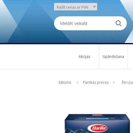
Akcijas
Izpārdošana
Attribute name
Attribute name
Att
Att
Sākums
/
Pārtikas preces
/
Ātri p