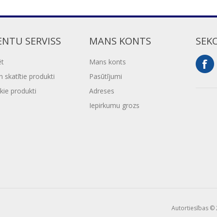
ENTU SERVISS
MANS KONTS
SEK
ēt
Mans konts
 skatītie produkti
Pasūtījumi
kie produkti
Adreses
Iepirkumu grozs
Autortiesības © 