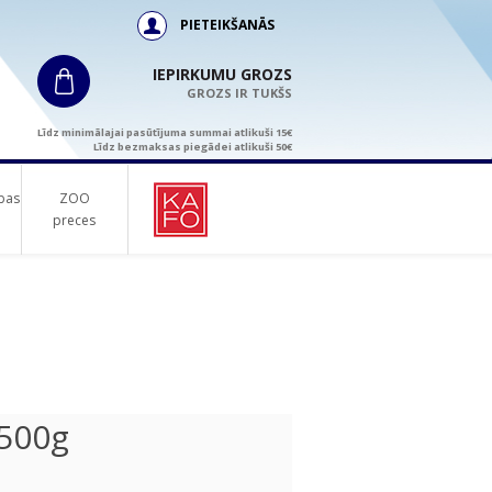
PIETEIKŠANĀS
IEPIRKUMU GROZS
GROZS IR TUKŠS
Līdz minimālajai pasūtījuma summai atlikuši 15€
Līdz bezmaksas piegādei atlikuši 50€
bas
ZOO
preces
500g