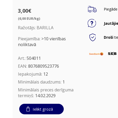
Piegāde 
3,00€
(6,00 EUR/kg)
Jautāji
Ražotājs:
BARILLA
Droši
ti
Pieejamība:
>10 vienības
noliktavā
Art.:
504011
EAN:
8076809523776
Iepakojumā:
12
Minimālais daudzums:
1
Minimālais preces derīguma
termiņš:
14.02.2029
Ielikt grozā