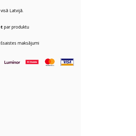
visā Latvijā.
et
par produktu
ešsaistes maksājumi