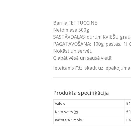
Barilla FETTUCCINE
Neto masa 500g
SASTĀVDAĻAS: durum KVIEŠU graudi,
PAGATAVOŠANA: 100g pastas, 1l ūde
Nokāst un servēt.
Glabāt vēsā un sausā vietā.
Ieteicams līdz: skatīt uz iepakojuma
Produkta specifikācija
Valsts:
Itā
Neto svars (g):
50
Ražotājs/Zīmols:
BA