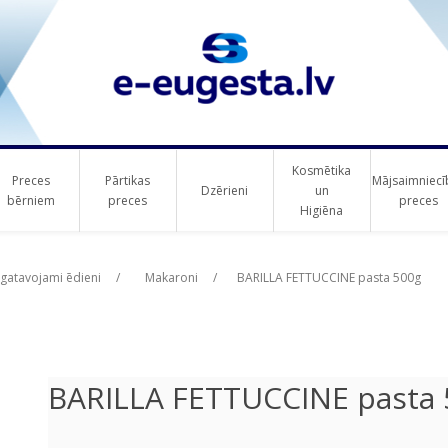
Kosmētika
Preces
Pārtikas
Mājsaimniecī
Dzērieni
un
bērniem
preces
preces
Higiēna
ribute value
ribute value
agatavojami ēdieni
/
Makaroni
/
BARILLA FETTUCCINE pasta 500g
BARILLA FETTUCCINE pasta 