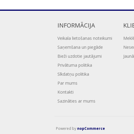
INFORMĀCIJA
KLI
Veikala lietošanas noteikumi
Mekl
Saņemšana un piegāde
Nesen
Bieži uzdotie jautājumi
Jaunā
Privātuma politika
Sīkdatņu politika
Par mums
Kontakti
Sazināties ar mums
Powered by
nopCommerce