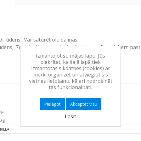
 ūdens. Var saturēt olu daļiņas.
ns, 7g sāls. Uzvārīt ūdeni, pievienot sāli un iebērt pastu
Izmantojot šo mājas lapu, Jūs
piekrītat, ka šajā lapā tiek
izmantotas sīkdatnes (cookies) ar
mērķi organizēt un atvieglot šis
vietnes lietošanu, kā arī nodrošināt
tās funkcionalitāti.
Pielāgot
Akceptēt visu
lija
Lasīt
0 g
RILLA