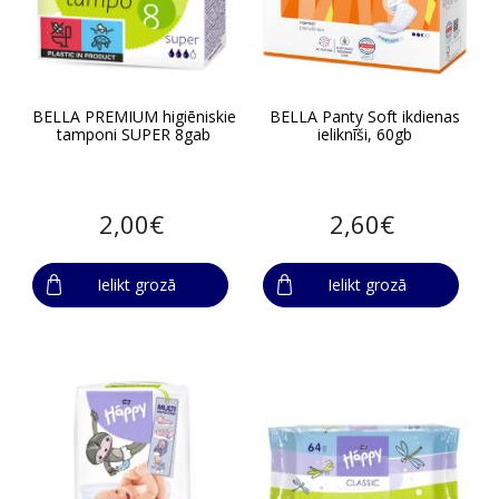
BELLA PREMIUM higiēniskie
BELLA Panty Soft ikdienas
tamponi SUPER 8gab
ieliknīši, 60gb
2,00€
2,60€
Ielikt grozā
Ielikt grozā