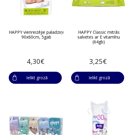
HAPPY vienreizējie paladziņi
HAPPY Classic mitrās
90x60cm, 5gab
salvetes ar E vitamīnu
(64gb)
4,30€
3,25€
Ielikt grozā
Ielikt grozā