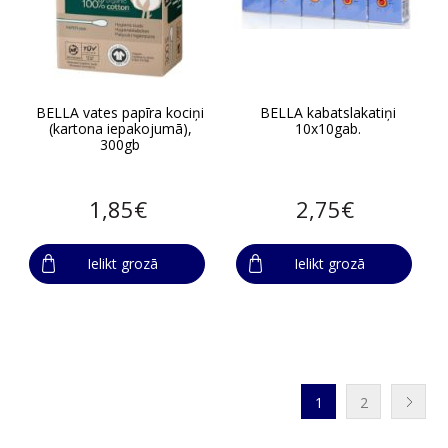
BELLA vates papīra kociņi
BELLA kabatslakatiņi
(kartona iepakojumā),
10x10gab.
300gb
1,85€
2,75€
Ielikt grozā
Ielikt grozā
1
2