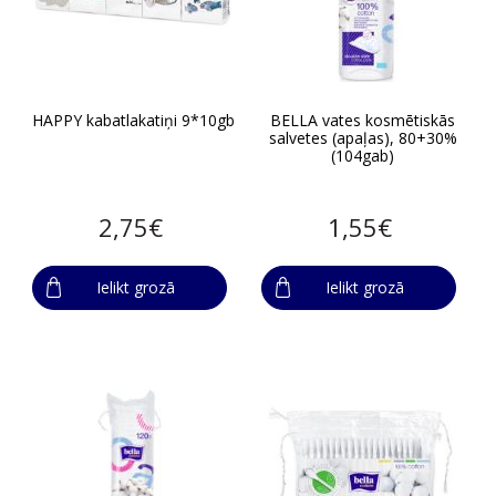
HAPPY kabatlakatiņi 9*10gb
BELLA vates kosmētiskās
salvetes (apaļas), 80+30%
(104gab)
2,75€
1,55€
Ielikt grozā
Ielikt grozā