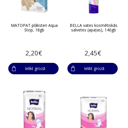
MATOPAT plāksteri Aqua
BELLA vates kosmētiskās
Stop, 18gb
salvetes (apaļas), 140gb
2,20€
2,45€
Ielikt grozā
Ielikt grozā