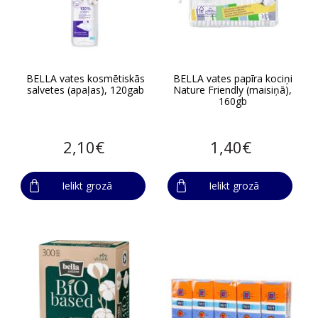
BELLA vates kosmētiskās
BELLA vates papīra kociņi
salvetes (apaļas), 120gab
Nature Friendly (maisiņā),
160gb
2,10€
1,40€
Ielikt grozā
Ielikt grozā