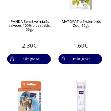
PANDA Sensitive mitrās
MATOPAT plāksteri Kids
salvetes 100% biosadalās,
Zoo, 12gb
56gb
2,30€
1,60€
Ielikt grozā
Ielikt grozā