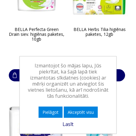
BELLA Perfecta Green
BELLA Herbs Tilia higiēnas
Drain siev. higiēnas paketes,
paketes, 12gb
10gb
2,00€
1,85€
Izmantojot šo mājas lapu, Jūs
piekrītat, ka šajā lapā tiek
Ielikt grozā
Ielikt grozā
izmantotas sīkdatnes (cookies) ar
mērķi organizēt un atvieglot šis
vietnes lietošanu, kā arī nodrošināt
tās funkcionalitāti.
Pielāgot
Akceptēt visu
Lasīt