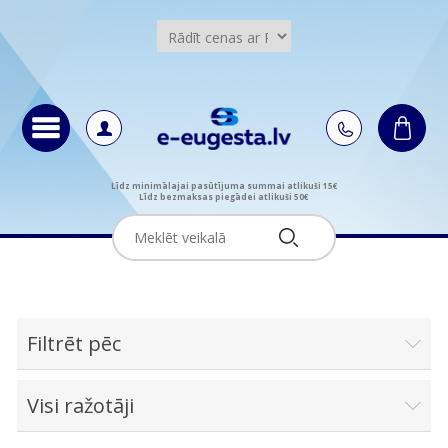
Līdz minimālajai pasūtījuma summai atlikuši 15€
Līdz bezmaksas piegādei atlikuši 50€
Filtrēt pēc
Visi ražotāji