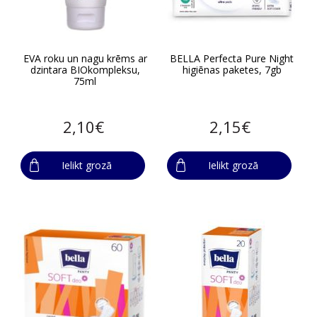
EVA roku un nagu krēms ar
BELLA Perfecta Pure Night
dzintara BIOkompleksu,
higiēnas paketes, 7gb
75ml
2,10€
2,15€
Ielikt grozā
Ielikt grozā