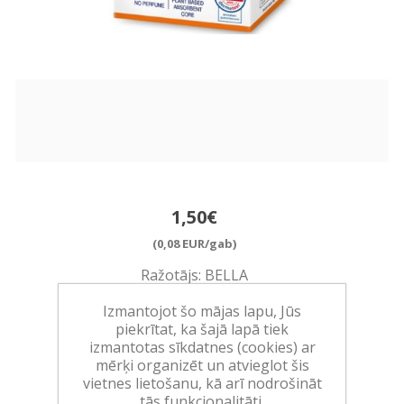
1,50€
(0,08 EUR/gab)
Ražotājs:
BELLA
Izmantojot šo mājas lapu, Jūs
Pieejamība:
>10 vienības noliktavā
piekrītat, ka šajā lapā tiek
izmantotas sīkdatnes (cookies) ar
Art.:
330152
mērķi organizēt un atvieglot šis
vietnes lietošanu, kā arī nodrošināt
EAN:
5900516310431
tās funkcionalitāti.