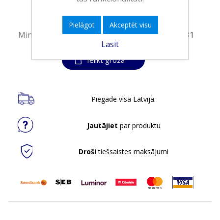
Iepakojumā:
24
Minimālais daudzums:
1
Pielāgot
Akceptēt visu
Minimālais preces derīguma termiņš:
31.03.2031
Lasīt
Ielikt grozā
Piegāde visā Latvijā.
Jautājiet
par produktu
Droši
tiešsaistes maksājumi