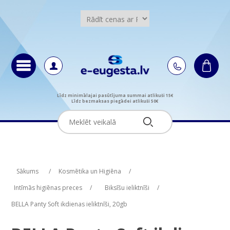
Līdz minimālajai pasūtījuma summai atlikuši 15€
Līdz bezmaksas piegādei atlikuši 50€
Attribute name
Attribute value
Sākums
/
Kosmētika un Higiēna
/
Intīmās higiēnas preces
/
Biksīšu ieliktnīši
/
BELLA Panty Soft ikdienas ieliktnīši, 20gb