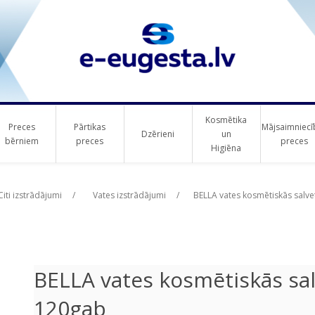
Kosmētika
Preces
Pārtikas
Mājsaimniecī
Dzērieni
un
bērniem
preces
preces
Higiēna
ribute value
Citi izstrādājumi
/
Vates izstrādājumi
/
BELLA vates kosmētiskās salve
BELLA vates kosmētiskās sal
120gab