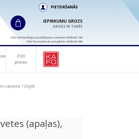
PIETEIKŠANĀS
IEPIRKUMU GROZS
GROZS IR TUKŠS
Līdz minimālajai pasūtījuma summai atlikuši 15€
Līdz bezmaksas piegādei atlikuši 50€
bas
ZOO
preces
tes (apaļas), 120gab
vetes (apaļas),