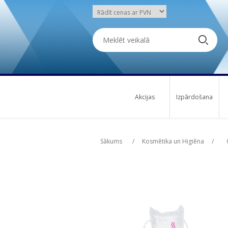
Akcijas
Izpārdošana
Attribute name
Att
Sākums
/
Kosmētika un Higiēna
/