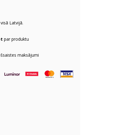
visā Latvijā.
et
par produktu
ešsaistes maksājumi