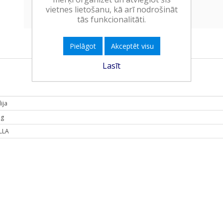
Ielikt grozā
vietnes lietošanu, kā arī nodrošināt
tās funkcionalitāti.
Pielāgot
Akceptēt visu
Lasīt
ija
 g
LLA