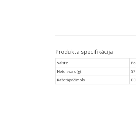
Produkta specifikācija
Valsts:
Pol
Neto svars (g):
57
Ražotājs/Zīmols:
BE