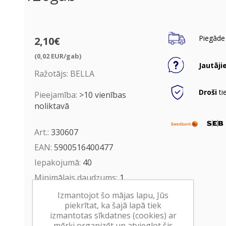
Piegāde 
2,10€
(0,02 EUR/gab)
Jautāji
Ražotājs:
BELLA
Droši
ti
Pieejamība:
>10 vienības
noliktavā
Art.:
330607
EAN:
5900516400477
Iepakojumā:
40
Minimālais daudzums:
1
Minimālais preces derīguma
Izmantojot šo mājas lapu, Jūs
termiņš:
31.05.2031
piekrītat, ka šajā lapā tiek
izmantotas sīkdatnes (cookies) ar
mērķi organizēt un atvieglot šis