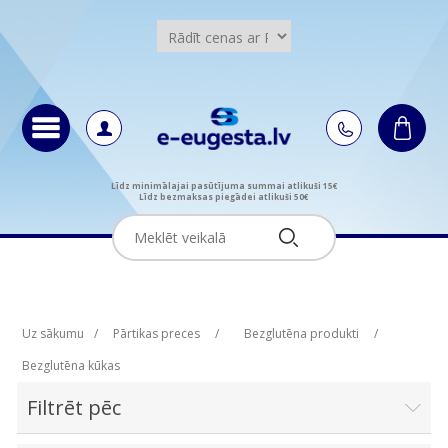
Līdz minimālajai pasūtījuma summai atlikuši 15€
Līdz bezmaksas piegādei atlikuši 50€
Uz sākumu
/
Pārtikas preces
/
Bezglutēna produkti
/
Bezglutēna kūkas
Filtrēt pēc