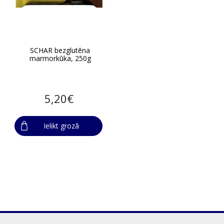
SCHAR bezglutēna
marmorkūka, 250g
5,20€
Ielikt grozā