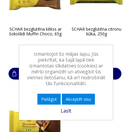
SCHAR bezglutēna kēkss ar
SCHAR bezglutēna citronu
šokolādi Muffin Choco, 65g
kūka, 250g
Izmantojot šo mājas lapu, Jūs
1,55€
5,20€
piekrītat, ka šajā lapā tiek
izmantotas sīkdatnes (cookies) ar
mērķi organizēt un atvieglot šis
Ielikt grozā
Ielikt grozā
vietnes lietošanu, kā arī nodrošināt
tās funkcionalitāti.
Pielāgot
Akceptēt visu
Lasīt