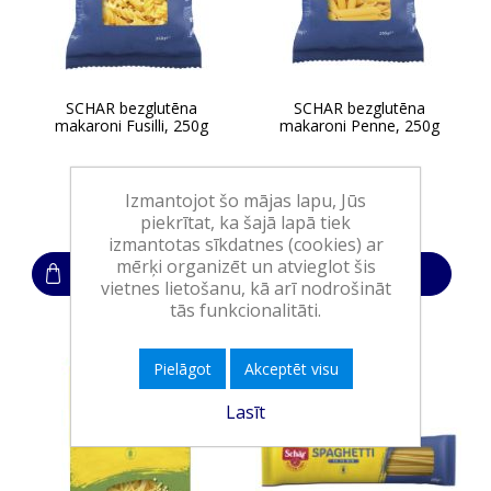
SCHAR bezglutēna
SCHAR bezglutēna
makaroni Fusilli, 250g
makaroni Penne, 250g
Izmantojot šo mājas lapu, Jūs
2,20€
2,20€
piekrītat, ka šajā lapā tiek
izmantotas sīkdatnes (cookies) ar
mērķi organizēt un atvieglot šis
Ielikt grozā
Ielikt grozā
vietnes lietošanu, kā arī nodrošināt
tās funkcionalitāti.
Pielāgot
Akceptēt visu
Lasīt