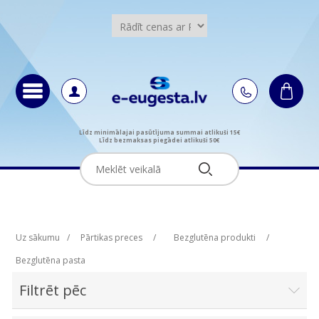
Līdz minimālajai pasūtījuma summai atlikuši 15€
Līdz bezmaksas piegādei atlikuši 50€
Uz sākumu
/
Pārtikas preces
/
Bezglutēna produkti
/
Bezglutēna pasta
Filtrēt pēc