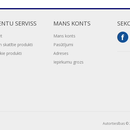
ENTU SERVISS
MANS KONTS
SEK
ēt
Mans konts
 skatītie produkti
Pasūtījumi
kie produkti
Adreses
Iepirkumu grozs
Autortiesības © 