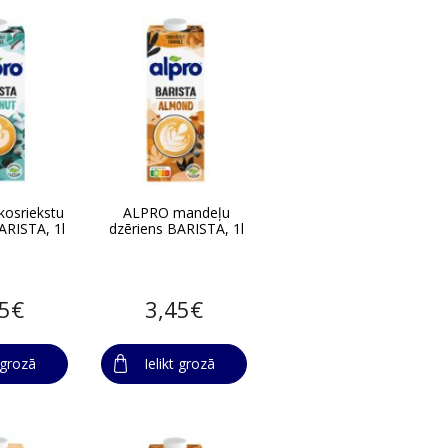
osriekstu
ALPRO mandeļu
ARISTA, 1l
dzēriens BARISTA, 1l
45€
3,45€
t grozā
Ielikt grozā