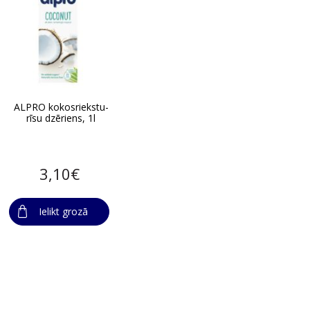
ALPRO kokosriekstu-
rīsu dzēriens, 1l
3,10€
Ielikt grozā