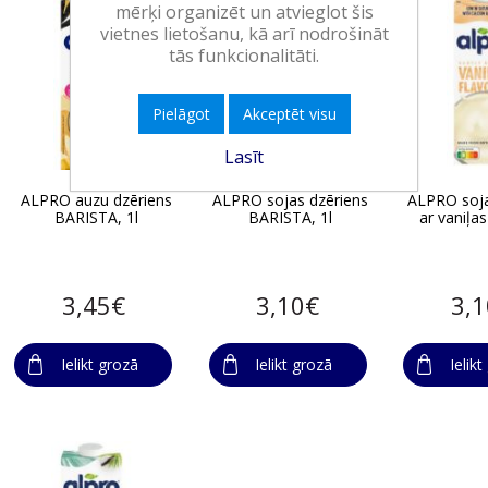
mērķi organizēt un atvieglot šis
vietnes lietošanu, kā arī nodrošināt
tās funkcionalitāti.
Pielāgot
Akceptēt visu
Lasīt
ALPRO auzu dzēriens
ALPRO sojas dzēriens
ALPRO soja
BARISTA, 1l
BARISTA, 1l
ar vaniļas
3,45€
3,10€
3,
Ielikt grozā
Ielikt grozā
Ielik