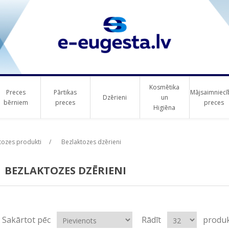
Kosmētika
Preces
Pārtikas
Mājsaimniecī
Dzērieni
un
bērniem
preces
preces
Higiēna
tozes produkti
/
Bezlaktozes dzērieni
BEZLAKTOZES DZĒRIENI
Sakārtot pēc
Rādīt
produk