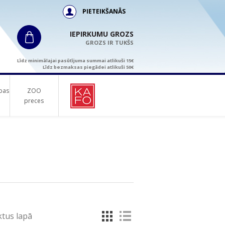
PIETEIKŠANĀS
IEPIRKUMU GROZS
GROZS IR TUKŠS
Līdz minimālajai pasūtījuma summai atlikuši 15€
Līdz bezmaksas piegādei atlikuši 50€
bas
ZOO
preces
tus lapā