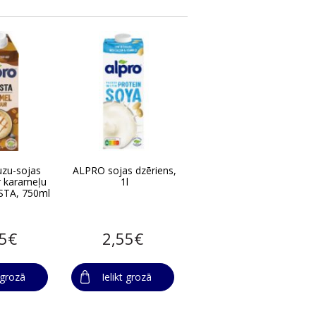
zu-sojas
ALPRO sojas dzēriens,
r karameļu
1l
STA, 750ml
45€
2,55€
t grozā
Ielikt grozā