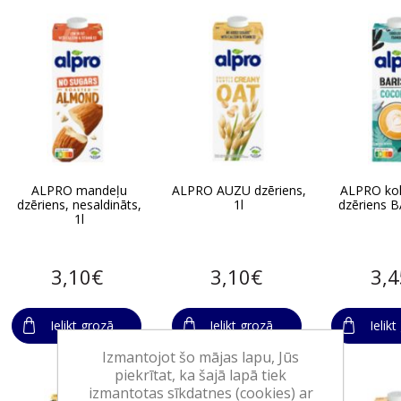
ALPRO mandeļu
ALPRO AUZU dzēriens,
ALPRO kok
dzēriens, nesaldināts,
1l
dzēriens B
1l
3,10€
3,10€
3,
Ielikt grozā
Ielikt grozā
Ielik
Izmantojot šo mājas lapu, Jūs
piekrītat, ka šajā lapā tiek
izmantotas sīkdatnes (cookies) ar