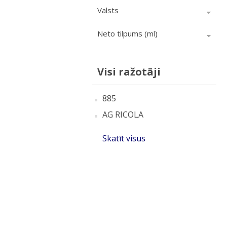
Valsts
Neto tilpums (ml)
Visi ražotāji
885
AG RICOLA
Skatīt visus