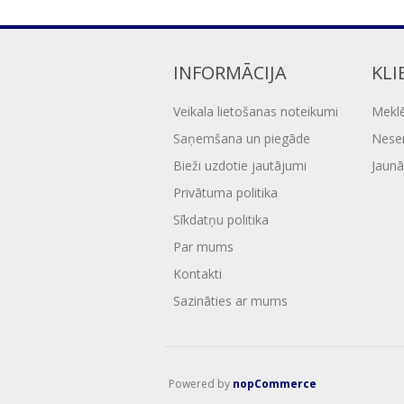
INFORMĀCIJA
KLI
Veikala lietošanas noteikumi
Mekl
Saņemšana un piegāde
Nesen
Bieži uzdotie jautājumi
Jaunā
Privātuma politika
Sīkdatņu politika
Par mums
Kontakti
Sazināties ar mums
Powered by
nopCommerce