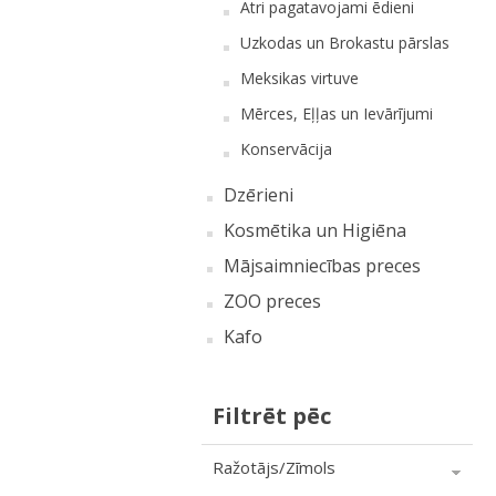
Ātri pagatavojami ēdieni
Uzkodas un Brokastu pārslas
Meksikas virtuve
Mērces, Eļļas un Ievārījumi
Konservācija
Dzērieni
Kosmētika un Higiēna
Mājsaimniecības preces
ZOO preces
Kafo
Filtrēt pēc
Ražotājs/Zīmols