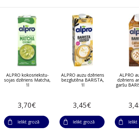
ALPRO kokosriekstu-
ALPRO auzu dzēriens
ALPRO au
sojas dzēriens Matcha,
bezglutēna BARISTA,
dzēriens a
1l
1l
garšu BARI
3,70€
3,45€
3,
Ielikt grozā
Ielikt grozā
Ielik