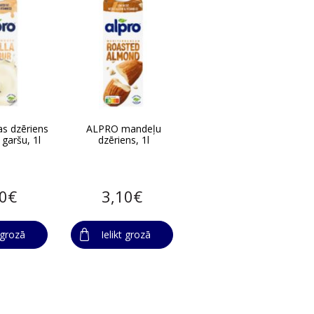
s dzēriens
ALPRO mandeļu
 garšu, 1l
dzēriens, 1l
10€
3,10€
t grozā
Ielikt grozā