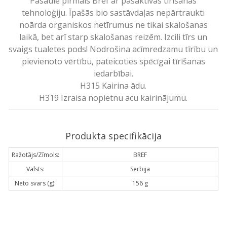
Pasaulē pirmais Bref ar pašaktīvās tīrīšanas
tehnoloģiju. Īpašās bio sastāvdaļas nepārtraukti
noārda organiskos netīrumus ne tikai skalošanas
laikā, bet arī starp skalošanas reizēm. Izcili tīrs un
svaigs tualetes pods! Nodrošina acīmredzamu tīrību un
pievienoto vērtību, pateicoties spēcīgai tīrīšanas
iedarbībai.
H315 Kairina ādu.
H319 Izraisa nopietnu acu kairinājumu.
Produkta specifikācija
Ražotājs/Zīmols:
BREF
Valsts:
Serbija
Neto svars (g):
156 g