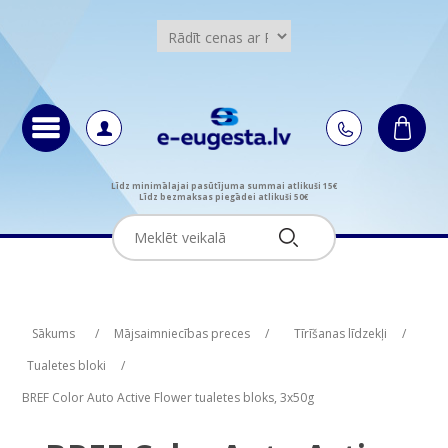
Līdz minimālajai pasūtījuma summai atlikuši 15€
Līdz bezmaksas piegādei atlikuši 50€
Attribute name
Attribute value
Sākums
/
Mājsaimniecības preces
/
Tīrīšanas līdzekļi
/
Tualetes bloki
/
BREF Color Auto Active Flower tualetes bloks, 3x50g