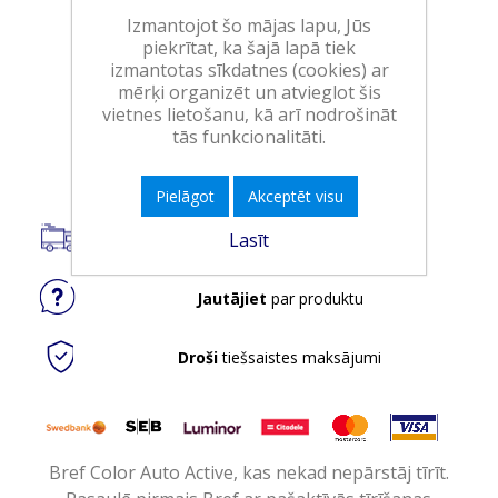
Izmantojot šo mājas lapu, Jūs
EAN:
9000101853384
piekrītat, ka šajā lapā tiek
Iepakojumā:
9
izmantotas sīkdatnes (cookies) ar
mērķi organizēt un atvieglot šis
Minimālais daudzums:
1
vietnes lietošanu, kā arī nodrošināt
tās funkcionalitāti.
Ielikt grozā
Pielāgot
Akceptēt visu
Piegāde visā Latvijā.
Lasīt
Jautājiet
par produktu
Droši
tiešsaistes maksājumi
Bref Color Auto Active, kas nekad nepārstāj tīrīt.