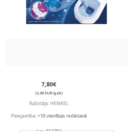
7,80€
(2,60 EUR/gab)
Ražotājs:
HENKEL
Pieejamība:
>10 vienības noliktavā
Art.:
952791