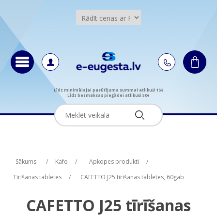
Līdz minimālajai pasūtījuma summai atlikuši 15€
Līdz bezmaksas piegādei atlikuši 50€
Attribute name
Attribute value
Sākums
/
Kafo
/
Apkopes produkti
/
Tīrīšanas tabletes
/
CAFETTO J25 tīrīšanas tabletes, 60gab
CAFETTO J25 tīrīšanas