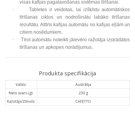
visas kafijas pagatavošanas sistēmas tīrīšanai.
·
Tabletes ir veidotas, lai izšķīstu automātiskos
tīrīšanas ciklos un nodrošinātu labāko tīrīšanas
rezultātu. Attīrīs kafijas automātu no kafijas eļļām un
citiem nosēdumiem.
·
Tīrot automātu noteikti jāievēro ražotāja izstrādātos
tīrīšanas un apkopes norādījumus.
Produkta specifikācija
Valsts:
Austrālija
Neto svars (g):
230 g
Ražotājs/Zīmols:
CAFETTO