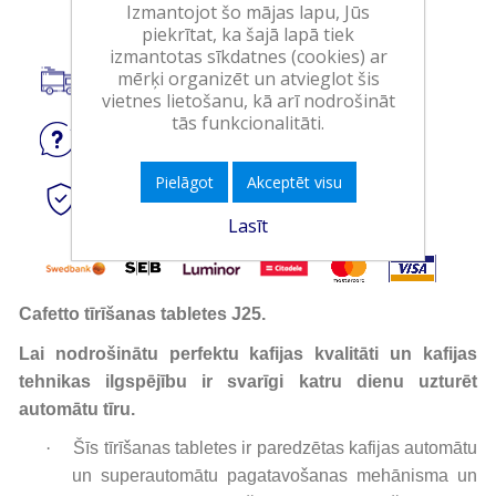
Izmantojot šo mājas lapu, Jūs
piekrītat, ka šajā lapā tiek
izmantotas sīkdatnes (cookies) ar
mērķi organizēt un atvieglot šis
Piegāde visā Latvijā.
vietnes lietošanu, kā arī nodrošināt
tās funkcionalitāti.
Jautājiet
par produktu
Pielāgot
Akceptēt visu
Droši
tiešsaistes maksājumi
Lasīt
Cafetto tīrīšanas tabletes J25.
Lai nodrošinātu perfektu kafijas kvalitāti un kafijas
tehnikas ilgspējību ir svarīgi katru dienu uzturēt
automātu tīru.
·
Šīs tīrīšanas tabletes ir paredzētas kafijas automātu
un superautomātu pagatavošanas mehānisma un