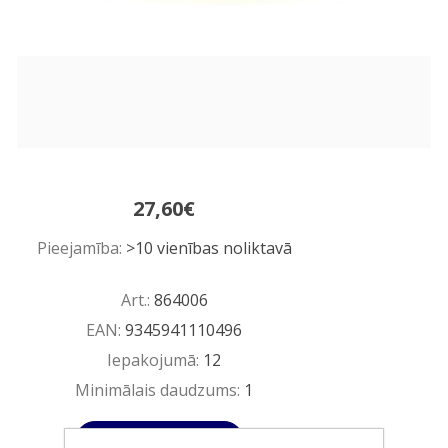
27,60€
Pieejamība:
>10 vienības noliktavā
Art.:
864006
EAN:
9345941110496
Iepakojumā:
12
Minimālais daudzums:
1
Ielikt grozā