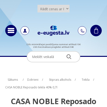
Līdz minimālajai pasūtījuma summai atlikuši 15€
Līdz bezmaksas piegādei atlikuši 50€
Attribute name
Attribute value
Sākums
/
Dzērieni
/
Stiprais alkohols
/
Tekila
/
CASA NOBLE Reposado tekila 40% 0,7l
CASA NOBLE Reposado