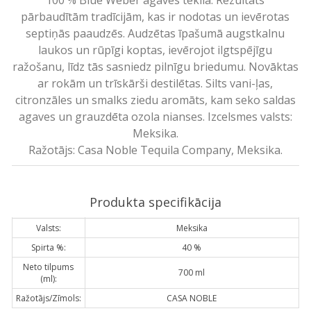
pārbaudītām tradīcijām, kas ir nodotas un ievērotas
septiņās paaudzēs. Audzētas īpašumā augstkalnu
laukos un rūpīgi koptas, ievērojot ilgtspējīgu
ražošanu, līdz tās sasniedz pilnīgu briedumu. Novāktas
ar rokām un trīskārši destilētas. Silts vani-ļas,
citronzāles un smalks ziedu aromāts, kam seko saldas
agaves un grauzdēta ozola nianses. Izcelsmes valsts:
Meksika.
Ražotājs: Casa Noble Tequila Company, Meksika.
Produkta specifikācija
Valsts:
Meksika
Spirta %:
40 %
Neto tilpums
700 ml
(ml):
Ražotājs/Zīmols:
CASA NOBLE