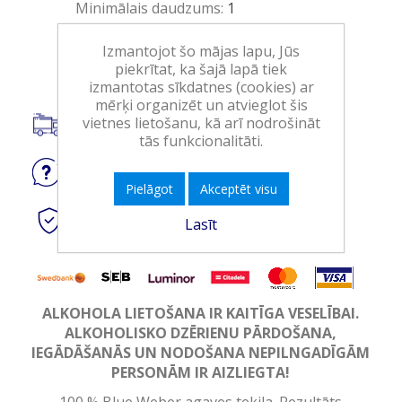
Minimālais daudzums:
1
Izmantojot šo mājas lapu, Jūs
Ielikt grozā
piekrītat, ka šajā lapā tiek
izmantotas sīkdatnes (cookies) ar
mērķi organizēt un atvieglot šis
vietnes lietošanu, kā arī nodrošināt
Piegāde visā Latvijā.
tās funkcionalitāti.
Jautājiet
par produktu
Pielāgot
Akceptēt visu
Droši
tiešsaistes maksājumi
Lasīt
ALKOHOLA LIETOŠANA IR KAITĪGA VESELĪBAI.
ALKOHOLISKO DZĒRIENU PĀRDOŠANA,
IEGĀDĀŠANĀS UN NODOŠANA NEPILNGADĪGĀM
PERSONĀM IR AIZLIEGTA!
100 % Blue Weber agaves tekila. Rezultāts