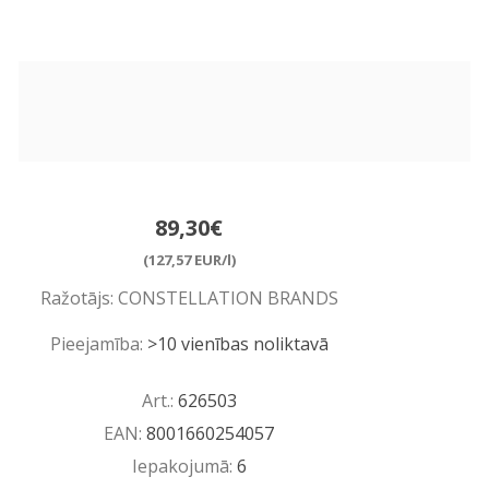
89,30€
(127,57 EUR/l)
Ražotājs:
CONSTELLATION BRANDS
Pieejamība:
>10 vienības noliktavā
Art.:
626503
EAN:
8001660254057
Iepakojumā:
6