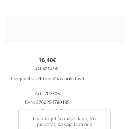
16,40€
(21,87 EUR/l)
Pieejamība:
>10 vienības noliktavā
Art.:
707305
EAN:
3760254780185
Iepakojumā:
6
Izmantojot šo mājas lapu, Jūs
Minimālais daudzums:
1
piekrītat, ka šajā lapā tiek