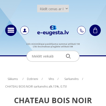
Līdz minimālajai pasūtījuma summai atlikuši 15€
Līdz bezmaksas piegādei atlikuši 50€
Attribute name
Attribute value
Sākums
/
Dzērieni
/
Vīns
/
Sarkanvīns
/
CHATEAU BOIS NOIR sarkanvīns alk.15%, 0.75l
CHATEAU BOIS NOIR