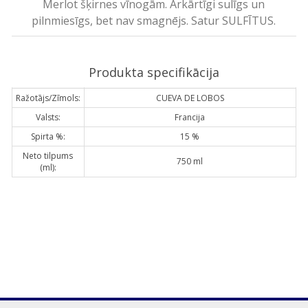
Merlot šķirnes vīnogām. Ārkārtīgi sulīgs un
pilnmiesīgs, bet nav smagnējs. Satur SULFĪTUS.
Produkta specifikācija
Ražotājs/Zīmols:
CUEVA DE LOBOS
Valsts:
Francija
Spirta %:
15 %
Neto tilpums
750 ml
(ml):