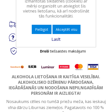
izmantotas sīkdatnes (cookies) ar
Ielikt grozā
mērķi organizēt un atvieglot šis
vietnes lietošanu, kā arī nodrošināt
tās funkcionalitāti.
Piegāde visā Latvijā.
Pielāgot
Akceptēt visu
Jautājiet
par produktu
Lasīt
Droši
tiešsaistes maksājumi
ALKOHOLA LIETOŠANA IR KAITĪGA VESELĪBAI.
ALKOHOLISKO DZĒRIENU PĀRDOŠANA,
IEGĀDĀŠANĀS UN NODOŠANA NEPILNGADĪGĀM
PERSONĀM IR AIZLIEGTA!
Nosaukums cēlies no tumšā priežu meža, kas ieskauj
vīna dārzu Liburnas ziemeļos. Pagatavots no 100 %