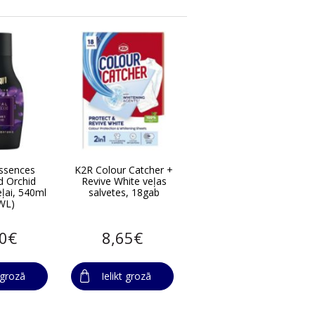
ssences
K2R Colour Catcher +
 Orchid
Revive White veļas
ļai, 540ml
salvetes, 18gab
WL)
90€
8,65€
t grozā
Ielikt grozā