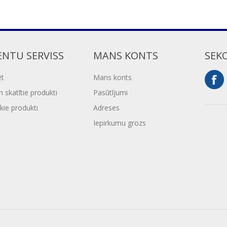
ENTU SERVISS
MANS KONTS
SEK
ēt
Mans konts
 skatītie produkti
Pasūtījumi
kie produkti
Adreses
Iepirkumu grozs