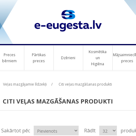
Kosmētika
Preces
Pārtikas
Mājsaimniecī
Dzērieni
un
bērniem
preces
preces
Higiēna
Veļas mazgājamie līdzekļi
/
Citi veļas mazgāšanas produkti
CITI VEĻAS MAZGĀŠANAS PRODUKTI
Sakārtot pēc
Rādīt
produk