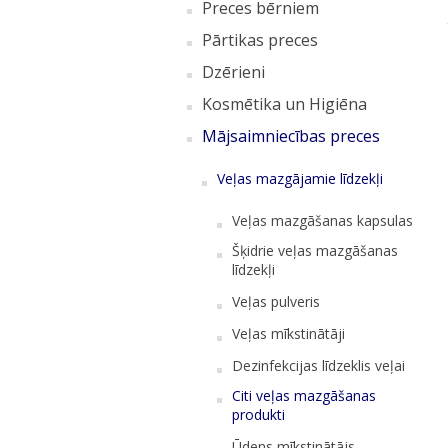
Preces bērniem
Pārtikas preces
Dzērieni
Kosmētika un Higiēna
Mājsaimniecības preces
Veļas mazgājamie līdzekļi
Veļas mazgāšanas kapsulas
Šķidrie veļas mazgāšanas
līdzekļi
Veļas pulveris
Veļas mīkstinātāji
Dezinfekcijas līdzeklis veļai
Citi veļas mazgāšanas
produkti
Ūdens mīkstinātājs