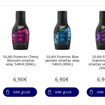
SILAN Essences Cherry
SILAN Essences Blue
SILAN E
Blossom smaržas
Jasmine smaržas veļai,
Diamond
veļai, 540ml (30WL)
540ml (30WL)
smaržas ve
(30
6,90€
6,90€
6,
Ielikt grozā
Ielikt grozā
Ielik