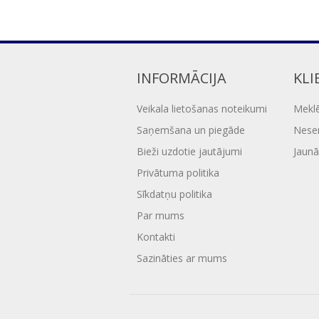
INFORMĀCIJA
KLI
Veikala lietošanas noteikumi
Mekl
Saņemšana un piegāde
Nesen
Bieži uzdotie jautājumi
Jaunā
Privātuma politika
Sīkdatņu politika
Par mums
Kontakti
Sazināties ar mums