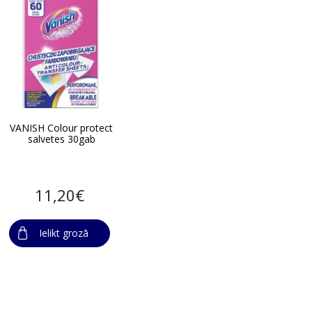
VANISH Colour protect
salvetes 30gab
11,20€
Ielikt grozā