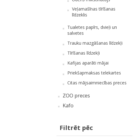
Veļamašīnas tīrīšanas
līdzeklis
Tualetes papīrs, dvieļi un
salvetes
Trauku mazgāšanas līdzekļi
Tīrīšanas līdzekļi
Kafijas aparāti mājai
Priekšapmaksas telekartes
Citas mājsaimniecības preces
ZOO preces
Kafo
Filtrēt pēc