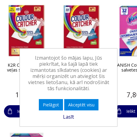
Izmantojot šo mājas lapu, Jūs
piekrītat, ka šajā lapā tiek
K2R Colour Catcher
K2R Colour Catcher
VANISH Col
izmantotas sīkdatnes (cookies) ar
veļas salvetes, 40gb
veļas salvetes, 22gb
salvete
mērķi organizēt un atvieglot šis
vietnes lietošanu, kā arī nodrošināt
tās funkcionalitāti.
14,70€
8,65€
7,
Pielāgot
Akceptēt visu
Ielikt grozā
Ielikt grozā
Ielik
Lasīt