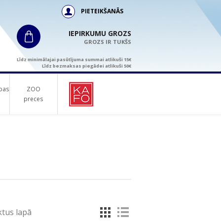
PIETEIKŠANĀS
IEPIRKUMU GROZS
GROZS IR TUKŠS
Līdz minimālajai pasūtījuma summai atlikuši 15€
Līdz bezmaksas piegādei atlikuši 50€
bas
ZOO
preces
tus lapā