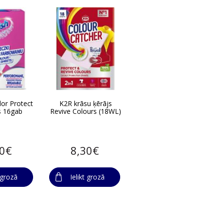
or Protect
K2R krāsu ķērājs
s 16gab
Revive Colours (18WL)
80€
8,30€
t grozā
Ielikt grozā