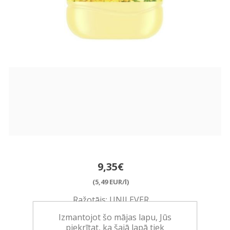
9,35€
(5,49 EUR/l)
Ražotājs:
UNILEVER
Izmantojot šo mājas lapu, Jūs
Pieejamība:
>10 vienības noliktavā
piekrītat, ka šajā lapā tiek