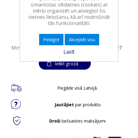
izmantotas sīkdatnes (cookies) ar
mērķi organizēt un atvieglot šis
Art.:
555481
vietnes lietošanu, kā arī nodrošināt
EAN:
8720181930638
tās funkcionalitāti.
Iepakojumā:
6
Minimālais daudzums:
1
Pielāgot
Akceptēt visu
Minimālais preces derīguma termiņš:
30.09.2027
Lasīt
Ielikt grozā
Piegāde visā Latvijā.
Jautājiet
par produktu
Droši
tiešsaistes maksājumi