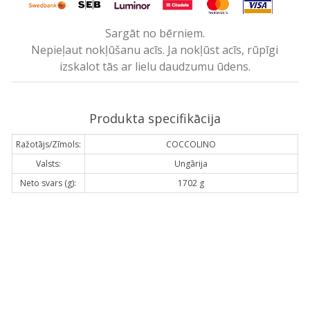
Sargāt no bērniem.
Nepieļaut nokļūšanu acīs. Ja nokļūst acīs, rūpīgi
izskalot tās ar lielu daudzumu ūdens.
Produkta specifikācija
Ražotājs/Zīmols:
COCCOLINO
Valsts:
Ungārija
Neto svars (g):
1702 g