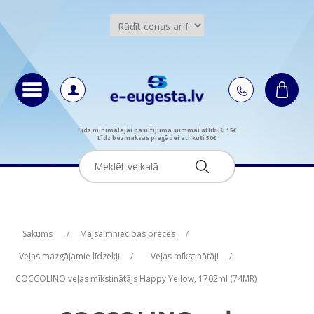
Līdz minimālajai pasūtījuma summai atlikuši 15€
Līdz bezmaksas piegādei atlikuši 50€
Attribute name
Attribute value
Sākums
/
Mājsaimniecības preces
/
Veļas mazgājamie līdzekļi
/
Veļas mīkstinātāji
/
COCCOLINO veļas mīkstinātājs Happy Yellow, 1702ml (74MR)