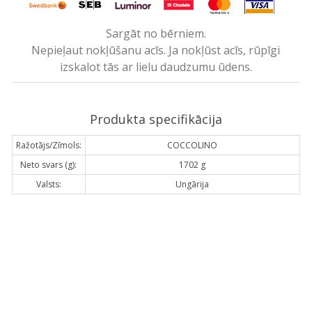
Sargāt no bērniem.
Nepieļaut nokļūšanu acīs. Ja nokļūst acīs, rūpīgi
izskalot tās ar lielu daudzumu ūdens.
Produkta specifikācija
Ražotājs/Zīmols:
COCCOLINO
Neto svars (g):
1702 g
Valsts:
Ungārija