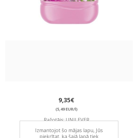
9,35€
(5,49 EUR/l)
Ražotājs:
UNILEVER
Izmantojot šo mājas lapu, Jūs
Pieejamība:
8 vienības noliktavā
piekrītat, ka šajā lapā tiek