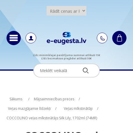
Līdz minimālajai pasūtījuma summai atlikuši 15€
Līdz bezmaksas piegādei atlikuši 50€
Attribute name
Attribute value
Sākums
/
Mājsaimniecības preces
/
Veļas mazgājamie līdzekļi
/
Veļas mīkstinātāji
/
COCCOLINO veļas mīkstinātājs Silk Lily, 1702ml (74MR)