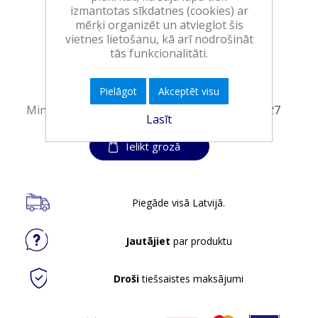
izmantotas sīkdatnes (cookies) ar
mērķi organizēt un atvieglot šis
Art.:
555479
vietnes lietošanu, kā arī nodrošināt
EAN:
8720181930652
tās funkcionalitāti.
Iepakojumā:
6
Minimālais daudzums:
1
Pielāgot
Akceptēt visu
Minimālais preces derīguma termiņš:
31.10.2027
Lasīt
Ielikt grozā
Piegāde visā Latvijā.
Jautājiet
par produktu
Droši
tiešsaistes maksājumi