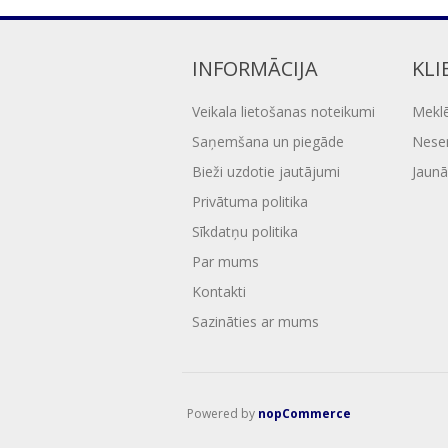
INFORMĀCIJA
KLI
Veikala lietošanas noteikumi
Mekl
Saņemšana un piegāde
Nesen
Bieži uzdotie jautājumi
Jaunā
Privātuma politika
Sīkdatņu politika
Par mums
Kontakti
Sazināties ar mums
Powered by
nopCommerce