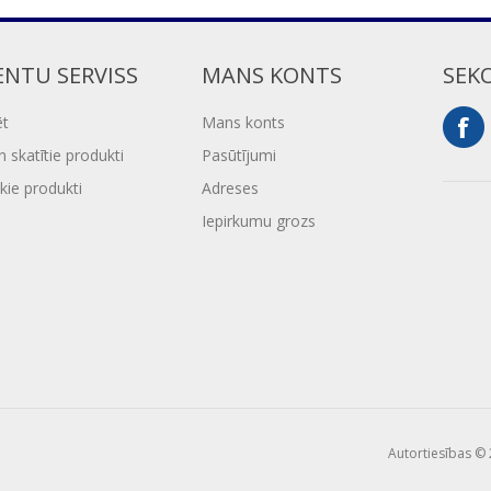
ENTU SERVISS
MANS KONTS
SEK
ēt
Mans konts
 skatītie produkti
Pasūtījumi
kie produkti
Adreses
Iepirkumu grozs
Autortiesības © 