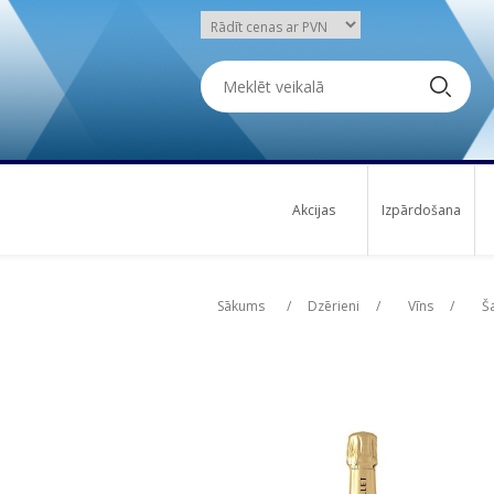
Akcijas
Izpārdošana
Attribute name
Att
Sākums
/
Dzērieni
/
Vīns
/
Š