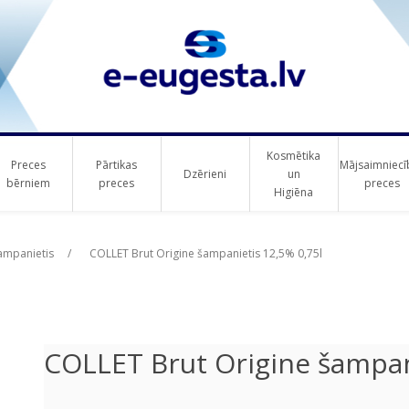
Kosmētika
Preces
Pārtikas
Mājsaimniecī
Dzērieni
un
bērniem
preces
preces
Higiēna
ribute value
ampanietis
/
COLLET Brut Origine šampanietis 12,5% 0,75l
COLLET Brut Origine šampan