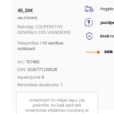
Piegāde 
45,20€
(60,27 EUR/l)
Jautāji
Ražotājs:
COOPERATIVE
GENERALE DES VIGNERONS
Droši
ti
Pieejamība:
>10 vienības
noliktavā
Art.:
707400
EAN:
3226771220028
Iepakojumā:
6
Minimālais daudzums:
1
Ielikt grozā
Izmantojot šo mājas lapu, Jūs
piekrītat, ka šajā lapā tiek
izmantotas sīkdatnes (cookies) ar