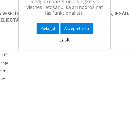
mērķi organizēt un atvieglot šis
vietnes lietošanu, kā arī nodrošināt
tās funkcionalitāti.
A VESELĪBAI. ALKOHOLISKO DZĒRIENU PĀRDOŠANA, IE
ZLIEGTA!
Pielāgot
Akceptēt visu
Lasīt
LLET
ancija
.5 %
0 ml