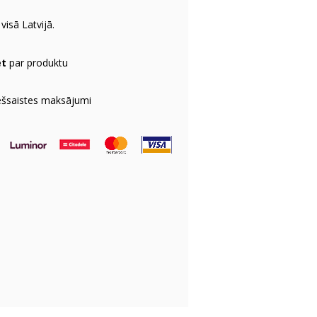
visā Latvijā.
et
par produktu
ešsaistes maksājumi