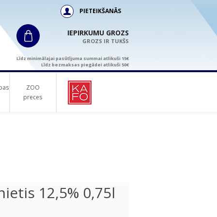
PIETEIKŠANĀS
IEPIRKUMU GROZS
GROZS IR TUKŠS
Līdz minimālajai pasūtījuma summai atlikuši 15€
Līdz bezmaksas piegādei atlikuši 50€
bas
ZOO
preces
ietis 12,5% 0,75l