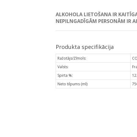
ALKOHOLA LIETOŠANA IR KAITĪG
NEPILNGADĪGĀM PERSONĀM IR AI
Produkta specifikācija
Ražotājs/Zīmols:
CO
Valsts:
Fr
Spirta %:
12
Neto tilpums (ml):
75