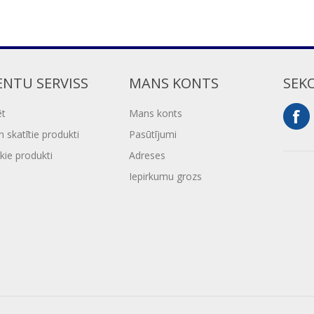
ENTU SERVISS
MANS KONTS
SEK
ēt
Mans konts
 skatītie produkti
Pasūtījumi
kie produkti
Adreses
Iepirkumu grozs