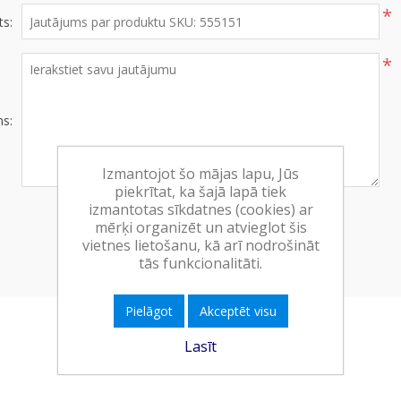
*
s:
*
ms:
Izmantojot šo mājas lapu, Jūs
piekrītat, ka šajā lapā tiek
izmantotas sīkdatnes (cookies) ar
mērķi organizēt un atvieglot šis
vietnes lietošanu, kā arī nodrošināt
tās funkcionalitāti.
Pielāgot
Akceptēt visu
Lasīt
APSTIPRINĀT