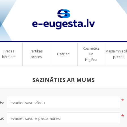
Kosmētika
Preces
Pārtikas
Mājsaimniecī
Dzērieni
un
bērniem
preces
preces
Higiēna
SAZINĀTIES AR MUMS
*
ds:
*
se: