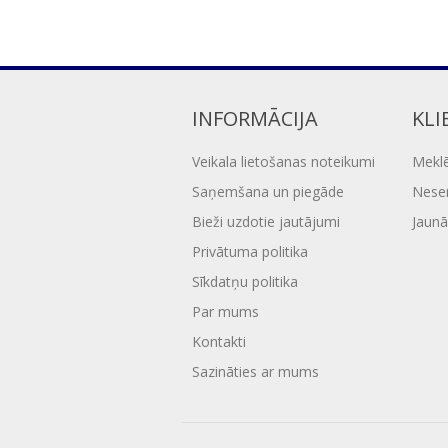
INFORMĀCIJA
KLI
Veikala lietošanas noteikumi
Mekl
Saņemšana un piegāde
Nesen
Bieži uzdotie jautājumi
Jaunā
Privātuma politika
Sīkdatņu politika
Par mums
Kontakti
Sazināties ar mums