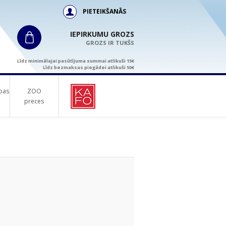
PIETEIKŠANĀS
IEPIRKUMU GROZS
GROZS IR TUKŠS
Līdz minimālajai pasūtījuma summai atlikuši 15€
Līdz bezmaksas piegādei atlikuši 50€
bas
ZOO
preces