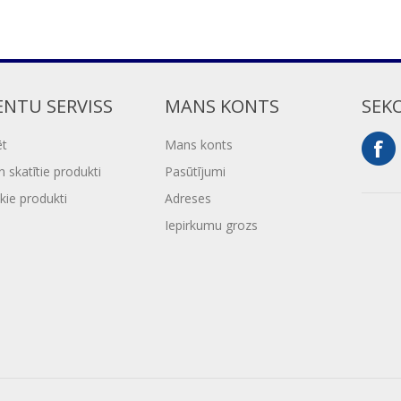
ENTU SERVISS
MANS KONTS
SEK
ēt
Mans konts
 skatītie produkti
Pasūtījumi
kie produkti
Adreses
Iepirkumu grozs