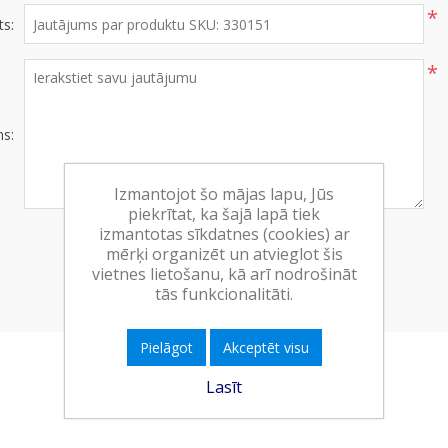
*
s:
*
ms:
Izmantojot šo mājas lapu, Jūs
piekrītat, ka šajā lapā tiek
izmantotas sīkdatnes (cookies) ar
mērķi organizēt un atvieglot šis
vietnes lietošanu, kā arī nodrošināt
tās funkcionalitāti.
Pielāgot
Akceptēt visu
Lasīt
APSTIPRINĀT