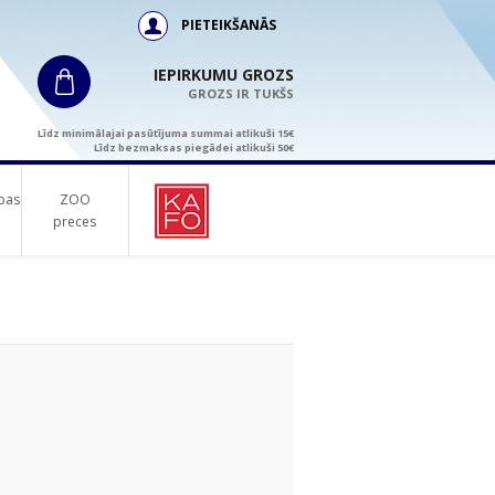
PIETEIKŠANĀS
IEPIRKUMU GROZS
GROZS IR TUKŠS
Līdz minimālajai pasūtījuma summai atlikuši 15€
Līdz bezmaksas piegādei atlikuši 50€
bas
ZOO
preces