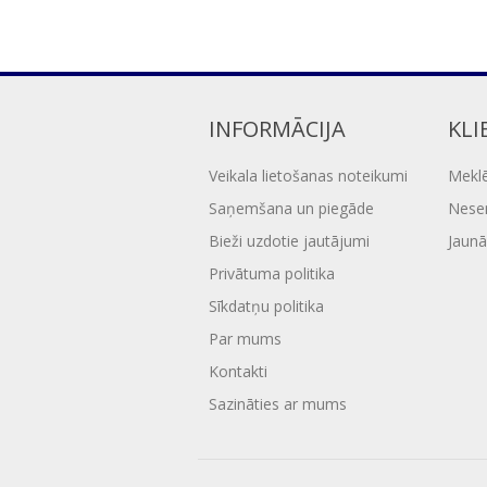
INFORMĀCIJA
KLI
Veikala lietošanas noteikumi
Mekl
Saņemšana un piegāde
Nesen
Bieži uzdotie jautājumi
Jaunā
Privātuma politika
Sīkdatņu politika
Par mums
Kontakti
Sazināties ar mums