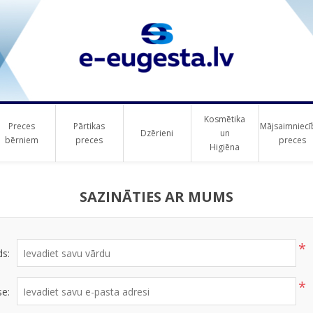
Kosmētika
Preces
Pārtikas
Mājsaimniecī
Dzērieni
un
bērniem
preces
preces
Higiēna
SAZINĀTIES AR MUMS
*
ds:
*
se: