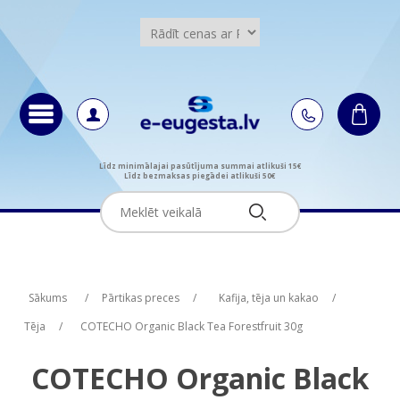
Līdz minimālajai pasūtījuma summai atlikuši 15€
Līdz bezmaksas piegādei atlikuši 50€
Attribute name
Attribute value
Sākums
/
Pārtikas preces
/
Kafija, tēja un kakao
/
Tēja
/
COTECHO Organic Black Tea Forestfruit 30g
COTECHO Organic Black