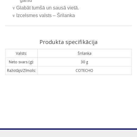
garšu
v
Glabāt tumšā un sausā vietā.
v
Izcelsmes valsts – Šrilanka
Produkta specifikācija
Valsts:
Šrilanka
Neto svars (g):
30 g
Ražotājs/Zīmols:
COTECHO