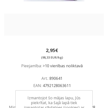
2,95€
(98,33 EUR/kg)
Pieejamība:
>10 vienības noliktavā
Art.:
890641
EAN:
4792128063611
Iepakojumā:
12
Izmantojot šo mājas lapu, Jūs
Minimālais daudzums:
1
piekrītat, ka šajā lapā tiek
Minimālais preces derīguma termiņš:
05.06.2028
izmantotas sīkdatnes (cookies) ar