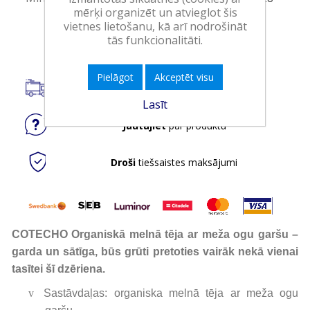
mērķi organizēt un atvieglot šis
vietnes lietošanu, kā arī nodrošināt
Ielikt grozā
tās funkcionalitāti.
Pielāgot
Akceptēt visu
Piegāde visā Latvijā.
Lasīt
Jautājiet
par produktu
Droši
tiešsaistes maksājumi
COTECHO Organiskā melnā tēja ar meža ogu garšu –
garda un sātīga, būs grūti pretoties vairāk nekā vienai
tasītei šī dzēriena.
v
Sastāvdaļas: organiska melnā tēja ar meža ogu