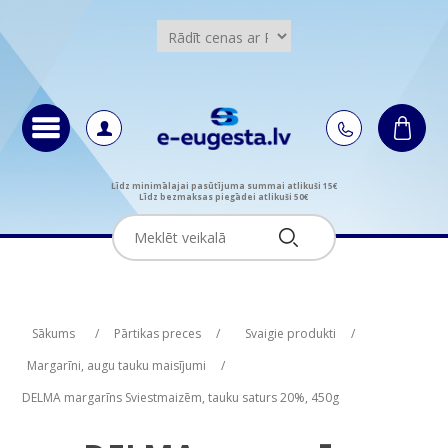
Līdz minimālajai pasūtījuma summai atlikuši 15€
Līdz bezmaksas piegādei atlikuši 50€
Attribute name
Attribute value
Sākums
/
Pārtikas preces
/
Svaigie produkti
/
Margarīni, augu tauku maisījumi
/
DELMA margarīns Sviestmaizēm, tauku saturs 20%, 450g