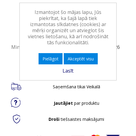
Art.:
550342
Izmantojot šo mājas lapu, Jūs
piekrītat, ka šajā lapā tiek
EAN:
8719200240902
izmantotas sīkdatnes (cookies) ar
Iepakojumā:
12
mērķi organizēt un atvieglot šis
vietnes lietošanu, kā arī nodrošināt
Minimālais daudzums:
1
tās funkcionalitāti.
Minimālais preces derīguma termiņš:
13.12.2026
Pielāgot
Akceptēt visu
Ielikt grozā
Lasīt
Saņemšana tikai Veikalā
Jautājiet
par produktu
Droši
tiešsaistes maksājumi