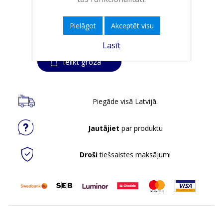
EAN:
8720181566721
Iepakojumā:
6
Pielāgot
Akceptēt visu
Minimālais daudzums:
1
Lasīt
Ielikt grozā
Piegāde visā Latvijā.
Jautājiet
par produktu
Droši
tiešsaistes maksājumi