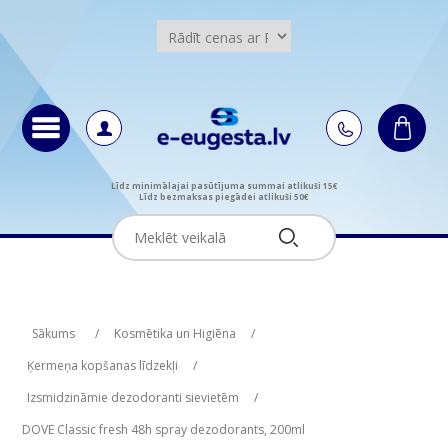
Līdz minimālajai pasūtījuma summai atlikuši 15€
Līdz bezmaksas piegādei atlikuši 50€
Attribute name
Attribute value
Sākums
/
Kosmētika un Higiēna
/
Ķermeņa kopšanas līdzekļi
/
Izsmidzināmie dezodoranti sievietēm
/
DOVE Classic fresh 48h spray dezodorants, 200ml