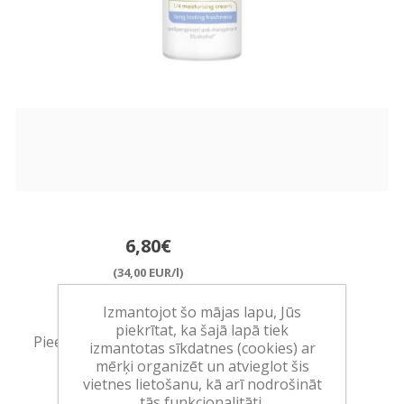
6,80€
(34,00 EUR/l)
Ražotājs:
UNILEVER
Izmantojot šo mājas lapu, Jūs
piekrītat, ka šajā lapā tiek
Pieejamība:
>10 vienības noliktavā
izmantotas sīkdatnes (cookies) ar
mērķi organizēt un atvieglot šis
vietnes lietošanu, kā arī nodrošināt
Art.:
557165
tās funkcionalitāti.