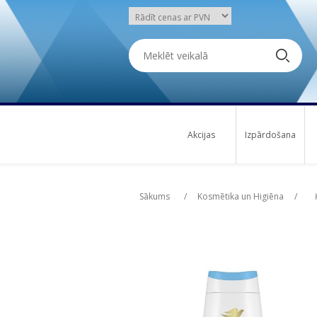
Akcijas
Izpārdošana
Attribute name
Att
Sākums
/
Kosmētika un Higiēna
/