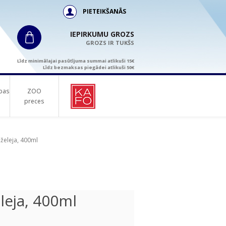
PIETEIKŠANĀS
IEPIRKUMU GROZS
GROZS IR TUKŠS
Līdz minimālajai pasūtījuma summai atlikuši 15€
Līdz bezmaksas piegādei atlikuši 50€
bas
ZOO
preces
želeja, 400ml
leja, 400ml