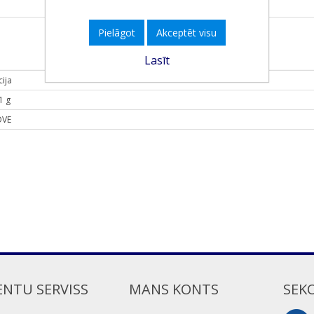
Pielāgot
Akceptēt visu
Lasīt
cija
1 g
VE
ENTU SERVISS
MANS KONTS
SEK