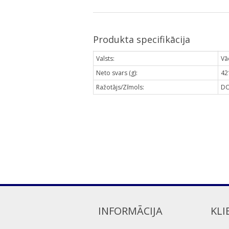
Produkta specifikācija
Valsts:
Vā
Neto svars (g):
42
Ražotājs/Zīmols:
DO
INFORMĀCIJA
KLI