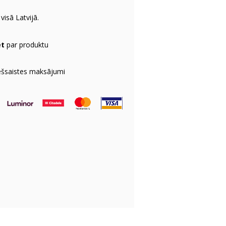
visā Latvijā.
et
par produktu
ešsaistes maksājumi