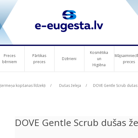
Kosmētika
Preces
Pārtikas
Mājsaimniecī
Dzērieni
un
bērniem
preces
preces
Higiēna
ribute value
Ķermeņa kopšanas līdzekļi
/
Dušas želeja
/
DOVE Gentle Scrub dušas 
DOVE Gentle Scrub dušas že