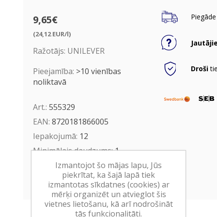
Piegāde 
9,65€
(24,12 EUR/l)
Jautāji
Ražotājs:
UNILEVER
Droši
ti
Pieejamība:
>10 vienības
noliktavā
Art.:
555329
EAN:
8720181866005
Iepakojumā:
12
Minimālais daudzums:
1
Izmantojot šo mājas lapu, Jūs
piekrītat, ka šajā lapā tiek
Ielikt grozā
izmantotas sīkdatnes (cookies) ar
mērķi organizēt un atvieglot šis
vietnes lietošanu, kā arī nodrošināt
tās funkcionalitāti.