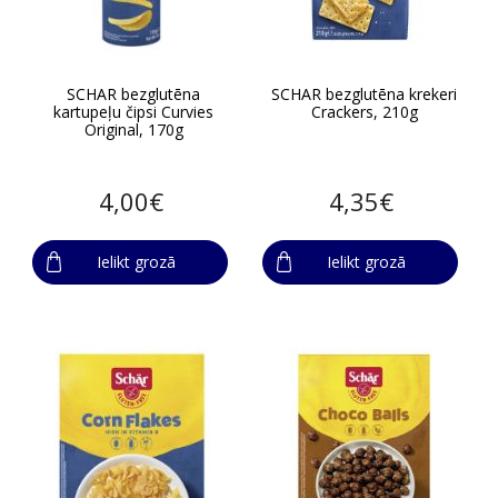
SCHAR bezglutēna
SCHAR bezglutēna krekeri
kartupeļu čipsi Curvies
Crackers, 210g
Original, 170g
4,00€
4,35€
Ielikt grozā
Ielikt grozā