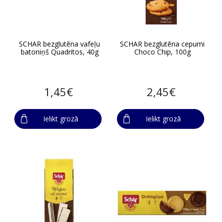
SCHAR bezglutēna vafeļu
SCHAR bezglutēna cepumi
batoniņš Quadritos, 40g
Choco Chip, 100g
1,45€
2,45€
Ielikt grozā
Ielikt grozā