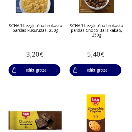
SCHAR bezglutēna brokastu
SCHAR bezglutēna brokastu
pārslas kukurūzas, 250g
pārslas Choco Balls kakao,
250g
3,20€
5,40€
Ielikt grozā
Ielikt grozā