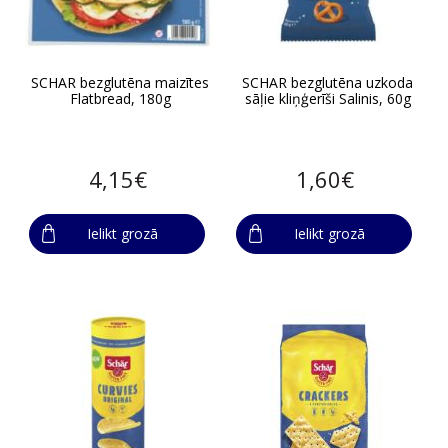
SCHAR bezglutēna maizītes
SCHAR bezglutēna uzkoda
Flatbread, 180g
sāļie kliņģerīši Salinis, 60g
4,15€
1,60€
Ielikt grozā
Ielikt grozā