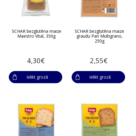
SCHAR bezglutēna maize
SCHAR bezglutēna maize
Maestro Vital, 350g
graudu Pan Multigrano,
250g
4,30€
2,55€
Ielikt grozā
Ielikt grozā