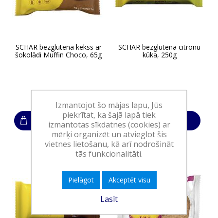
SCHAR bezglutēna kēkss ar
SCHAR bezglutēna citronu
šokolādi Muffin Choco, 65g
kūka, 250g
1,55€
5,20€
Izmantojot šo mājas lapu, Jūs
piekrītat, ka šajā lapā tiek
Ielikt grozā
Ielikt grozā
izmantotas sīkdatnes (cookies) ar
mērķi organizēt un atvieglot šis
vietnes lietošanu, kā arī nodrošināt
tās funkcionalitāti.
Pielāgot
Akceptēt visu
Lasīt