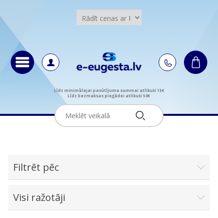
Līdz minimālajai pasūtījuma summai atlikuši 15€
Līdz bezmaksas piegādei atlikuši 50€
Filtrēt pēc
Visi ražotāji