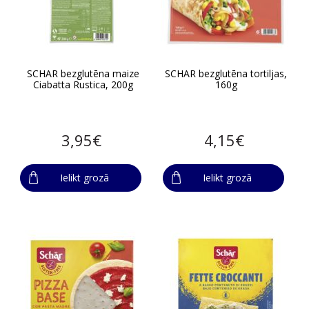
SCHAR bezglutēna maize
SCHAR bezglutēna tortiljas,
Ciabatta Rustica, 200g
160g
3,95€
4,15€
Ielikt grozā
Ielikt grozā