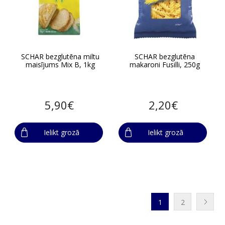
SCHAR bezglutēna miltu
SCHAR bezglutēna
maisījums Mix B, 1kg
makaroni Fusilli, 250g
5,90€
2,20€
Ielikt grozā
Ielikt grozā
1
2