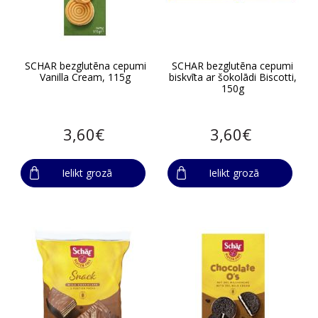
SCHAR bezglutēna cepumi
SCHAR bezglutēna cepumi
Vanilla Cream, 115g
biskvīta ar šokolādi Biscotti,
150g
3,60€
3,60€
Ielikt grozā
Ielikt grozā