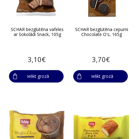
SCHAR bezglutēna vafeles
SCHAR bezglutēna cepumi
ar šokolādi Snack, 105g
Chocolate O's, 165g
3,10€
3,70€
Ielikt grozā
Ielikt grozā