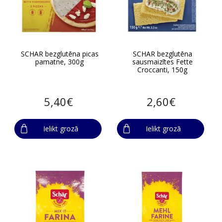
SCHAR bezglutēna picas
SCHAR bezglutēna
pamatne, 300g
sausmaizītes Fette
Croccanti, 150g
5,40€
2,60€
Ielikt grozā
Ielikt grozā