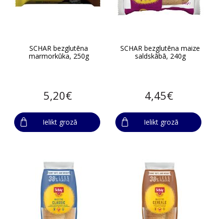
SCHAR bezglutēna
SCHAR bezglutēna maize
marmorkūka, 250g
saldskābā, 240g
5,20€
4,45€
Ielikt grozā
Ielikt grozā