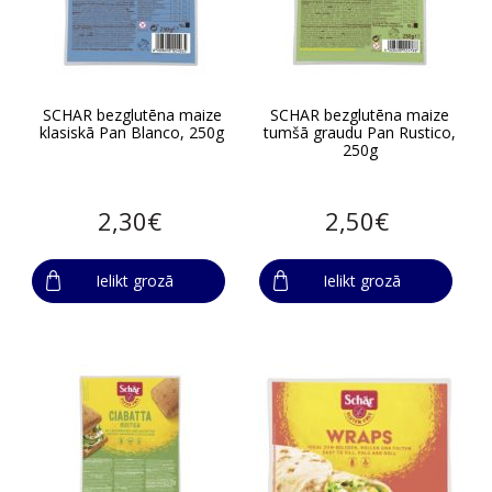
SCHAR bezglutēna maize
SCHAR bezglutēna maize
klasiskā Pan Blanco, 250g
tumšā graudu Pan Rustico,
250g
2,30€
2,50€
Ielikt grozā
Ielikt grozā