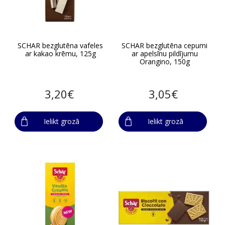
SCHAR bezglutēna vafeles
SCHAR bezglutēna cepumi
ar kakao krēmu, 125g
ar apelsīnu pildījumu
Orangino, 150g
3,20€
3,05€
Ielikt grozā
Ielikt grozā