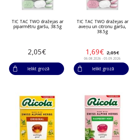
TIC TAC TWO dražejas ar
TIC TAC TWO dražejas ar
piparmētru garšu, 38.5g
aveņu un citronu garšu,
38.5g
2,05€
1,69€
2,05€
06.08.2026 - 05.09.2026
Ielikt grozā
Ielikt grozā