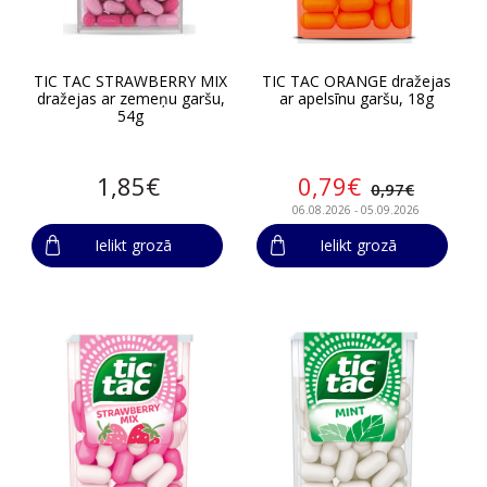
TIC TAC STRAWBERRY MIX
TIC TAC ORANGE dražejas
dražejas ar zemeņu garšu,
ar apelsīnu garšu, 18g
54g
1,85€
0,79€
0,97€
06.08.2026 - 05.09.2026
Ielikt grozā
Ielikt grozā