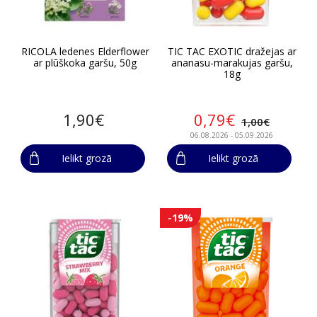
RICOLA ledenes Elderflower
TIC TAC EXOTIC dražejas ar
ar plūškoka garšu, 50g
ananasu-marakujas garšu,
18g
1,90€
0,79€
1,00€
06.08.2026 - 05.09.2026
Ielikt grozā
Ielikt grozā
-19%