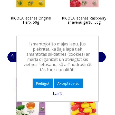
RICOLA ledenes Original
RICOLA ledenes Raspberry
Herb, 50g
ar aveņu garšu, 50g
1,90€
1,90€
Izmantojot šo mājas lapu, Jūs
piekrītat, ka šajā lapā tiek
izmantotas sīkdatnes (cookies) ar
Ielikt grozā
Ielikt grozā
mērķi organizēt un atvieglot šis
vietnes lietošanu, kā arī nodrošināt
tās funkcionalitāti.
-21%
Pielāgot
Akceptēt visu
Lasīt