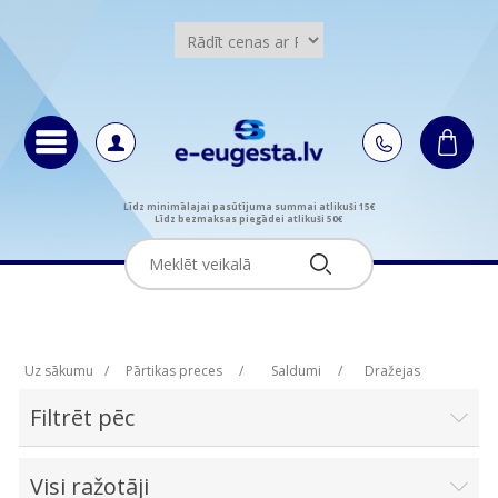
Līdz minimālajai pasūtījuma summai atlikuši 15€
Līdz bezmaksas piegādei atlikuši 50€
Uz sākumu
/
Pārtikas preces
/
Saldumi
/
Dražejas
Filtrēt pēc
Visi ražotāji