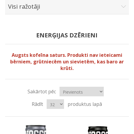
Visi ražotāji
ENERĢIJAS DZĒRIENI
Augsts kofeīna saturs. Produkti nav ieteicami
bērniem, grūtniecēm un sievietēm, kas baro ar
krūti.
Sakārtot pēc
Rādīt
produktus lapā