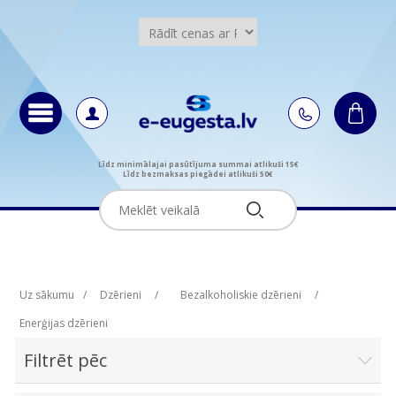
Līdz minimālajai pasūtījuma summai atlikuši 15€
Līdz bezmaksas piegādei atlikuši 50€
Uz sākumu
/
Dzērieni
/
Bezalkoholiskie dzērieni
/
Enerģijas dzērieni
Filtrēt pēc