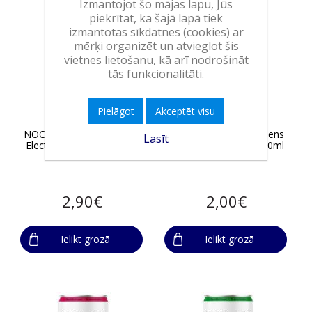
Izmantojot šo mājas lapu, Jūs
piekrītat, ka šajā lapā tiek
izmantotas sīkdatnes (cookies) ar
mērķi organizēt un atvieglot šis
vietnes lietošanu, kā arī nodrošināt
tās funkcionalitāti.
Pielāgot
Akceptēt visu
NOCCO enerģijas dzēriens
BRITE enerģijas dzēriens
Lasīt
Electrolyte Blood Orange,
Pineapple Mango, 330ml
355ml
2,90€
2,00€
Ielikt grozā
Ielikt grozā