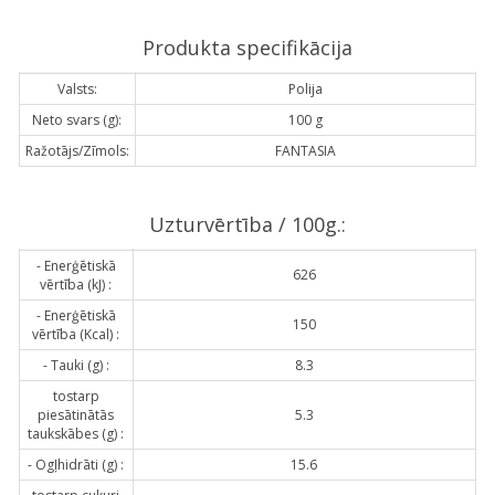
Produkta specifikācija
Valsts:
Polija
Neto svars (g):
100 g
Ražotājs/Zīmols:
FANTASIA
Uzturvērtība / 100g.:
- Enerģētiskā
626
vērtība (kJ) :
- Enerģētiskā
150
vērtība (Kcal) :
- Tauki (g) :
8.3
tostarp
piesātinātās
5.3
taukskābes (g) :
- Ogļhidrāti (g) :
15.6