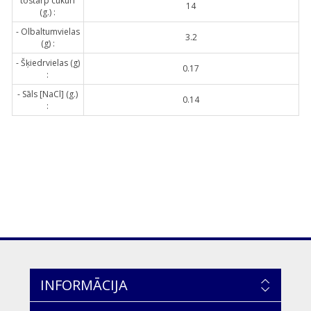
tostarp cukuri
14
(g.) :
- Olbaltumvielas
3.2
(g) :
- Šķiedrvielas (g)
0.17
:
- Sāls [NaCl] (g.)
0.14
:
INFORMĀCIJA