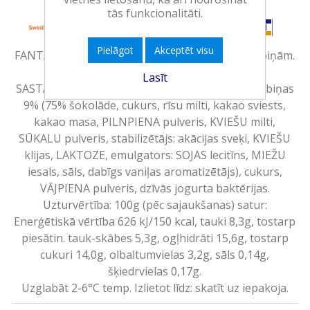
tās funkcionalitāti.
Pielāgot
Akceptēt visu
FANTASIA krēmveida jogurts ar šokolādes bumbiņām.
Neto masa 100g.
Lasīt
SASTĀVDAĻAS: PIENS, KRĒJUMS, šokolādes bumbiņas
9% (75% šokolāde, cukurs, rīsu milti, kakao sviests,
kakao masa, PILNPIENA pulveris, KVIEŠU milti,
SŪKALU pulveris, stabilizētājs: akācijas sveķi, KVIEŠU
klijas, LAKTOZE, emulgators: SOJAS lecitīns, MIEŽU
iesals, sāls, dabīgs vaniļas aromatizētājs), cukurs,
VĀJPIENA pulveris, dzīvās jogurta baktērijas.
Uzturvērtība: 100g (pēc sajaukšanas) satur:
Enerģētiskā vērtība 626 kJ/150 kcal, tauki 8,3g, tostarp
piesātin. tauk-skābes 5,3g, ogļhidrāti 15,6g, tostarp
cukuri 14,0g, olbaltumvielas 3,2g, sāls 0,14g,
šķiedrvielas 0,17g.
Uzglabāt 2-6°C temp. Izlietot līdz: skatīt uz iepakoja.