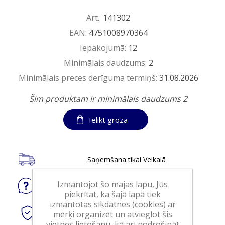
Art.:
141302
EAN:
4751008970364
Iepakojumā:
12
Minimālais daudzums:
2
Minimālais preces derīguma termiņš:
31.08.2026
Šim produktam ir minimālais daudzums 2
Ielikt grozā
Saņemšana tikai Veikalā
Izmantojot šo mājas lapu, Jūs
Jautājiet
par produktu
piekrītat, ka šajā lapā tiek
izmantotas sīkdatnes (cookies) ar
Droši
tiešsaistes maksājumi
mērķi organizēt un atvieglot šis
vietnes lietošanu, kā arī nodrošināt