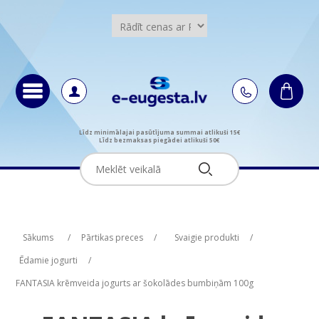
Līdz minimālajai pasūtījuma summai atlikuši 15€
Līdz bezmaksas piegādei atlikuši 50€
Attribute name
Attribute name
Attribute value
Attribute value
Sākums
/
Pārtikas preces
/
Svaigie produkti
/
Ēdamie jogurti
/
FANTASIA krēmveida jogurts ar šokolādes bumbiņām 100g