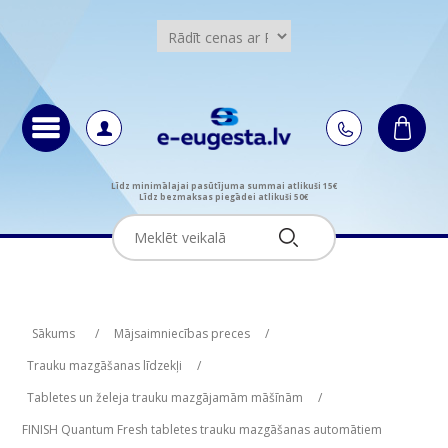
Līdz minimālajai pasūtījuma summai atlikuši 15€
Līdz bezmaksas piegādei atlikuši 50€
Attribute name
Attribute value
Sākums
/
Mājsaimniecības preces
/
Trauku mazgāšanas līdzekļi
/
Tabletes un želeja trauku mazgājamām māšīnām
/
FINISH Quantum Fresh tabletes trauku mazgāšanas automātiem