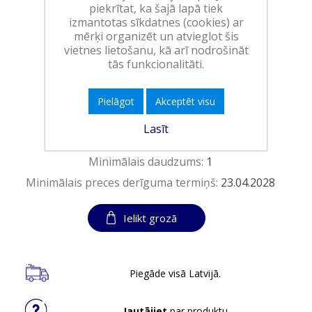
piekrītat, ka šajā lapā tiek
(0,43 EUR/tablete)
izmantotas sīkdatnes (cookies) ar
Ražotājs:
RECKITT BENCKISER HC
mērķi organizēt un atvieglot šis
vietnes lietošanu, kā arī nodrošināt
Pieejamība:
>10 vienības noliktavā
tās funkcionalitāti.
Art.:
254289
Pielāgot
Akceptēt visu
EAN:
5908252021079
Lasīt
Iepakojumā:
4
Minimālais daudzums:
1
Minimālais preces derīguma termiņš:
23.04.2028
Ielikt grozā
Piegāde visā Latvijā.
Jautājiet
par produktu