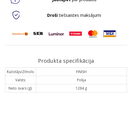
Droši
tiešsaistes maksājumi
Produkta specifikācija
Ražotājs/Zīmols:
FINISH
Valsts:
Polija
Neto svars (g):
1284 g