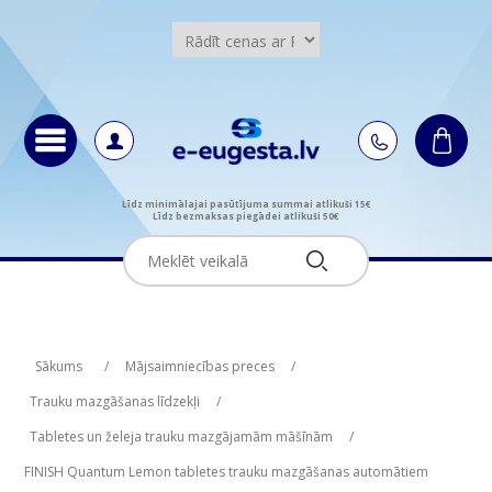
Līdz minimālajai pasūtījuma summai atlikuši 15€
Līdz bezmaksas piegādei atlikuši 50€
Attribute name
Attribute value
Sākums
/
Mājsaimniecības preces
/
Trauku mazgāšanas līdzekļi
/
Tabletes un želeja trauku mazgājamām māšīnām
/
FINISH Quantum Lemon tabletes trauku mazgāšanas automātiem