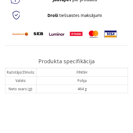
Droši
tiešsaistes maksājumi
Produkta specifikācija
Ražotājs/Zīmols:
FINISH
Valsts:
Polija
Neto svars (g):
464 g