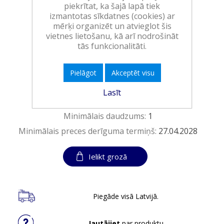
piekrītat, ka šajā lapā tiek
(0,66 EUR/tablete)
izmantotas sīkdatnes (cookies) ar
Ražotājs:
RECKITT BENCKISER HC
mērķi organizēt un atvieglot šis
vietnes lietošanu, kā arī nodrošināt
Pieejamība:
>10 vienības noliktavā
tās funkcionalitāti.
Art.:
254288
Pielāgot
Akceptēt visu
EAN:
5900627119930
Lasīt
Iepakojumā:
6
Minimālais daudzums:
1
Minimālais preces derīguma termiņš:
27.04.2028
Ielikt grozā
Piegāde visā Latvijā.
Jautājiet
par produktu