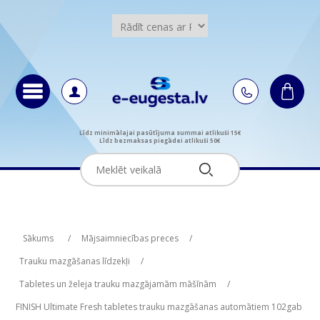
Līdz minimālajai pasūtījuma summai atlikuši 15€
Līdz bezmaksas piegādei atlikuši 50€
Attribute name
Attribute value
Sākums
/
Mājsaimniecības preces
/
Trauku mazgāšanas līdzekļi
/
Tabletes un želeja trauku mazgājamām māšīnām
/
FINISH Ultimate Fresh tabletes trauku mazgāšanas automātiem 102gab