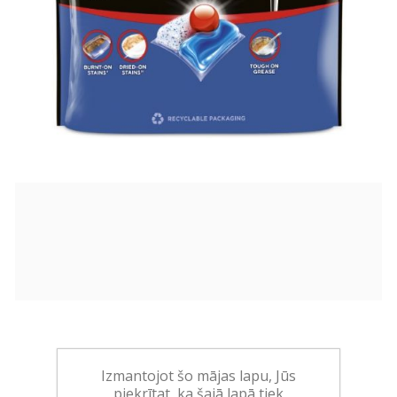
48,00€
Izmantojot šo mājas lapu, Jūs
(0,47 EUR/tablete)
piekrītat, ka šajā lapā tiek