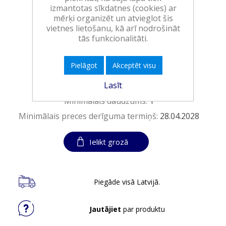
Ražotājs:
RECKITT BENCKISER HC
izmantotas sīkdatnes (cookies) ar
mērķi organizēt un atvieglot šis
vietnes lietošanu, kā arī nodrošināt
Pieejamība:
>10 vienības noliktavā
tās funkcionalitāti.
Art.:
254297
Pielāgot
Akceptēt visu
EAN:
5908252021024
Lasīt
Iepakojumā:
4
Minimālais daudzums:
1
Minimālais preces derīguma termiņš:
28.04.2028
Ielikt grozā
Piegāde visā Latvijā.
Jautājiet
par produktu