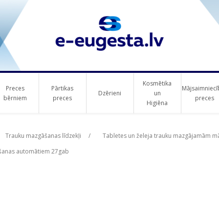
Kosmētika
Preces
Pārtikas
Mājsaimniecī
Dzērieni
un
bērniem
preces
preces
Higiēna
ribute value
Trauku mazgāšanas līdzekļi
/
Tabletes un želeja trauku mazgājamām 
āšanas automātiem 27gab