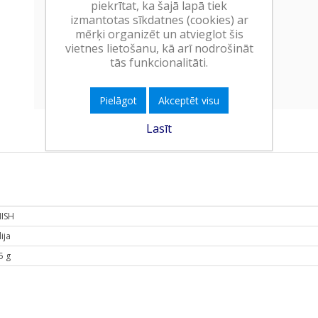
Minimālais daudzums:
1
piekrītat, ka šajā lapā tiek
izmantotas sīkdatnes (cookies) ar
Minimālais preces derīguma
mērķi organizēt un atvieglot šis
termiņš:
26.04.2028
vietnes lietošanu, kā arī nodrošināt
tās funkcionalitāti.
Ielikt grozā
Pielāgot
Akceptēt visu
Lasīt
NISH
ija
5 g