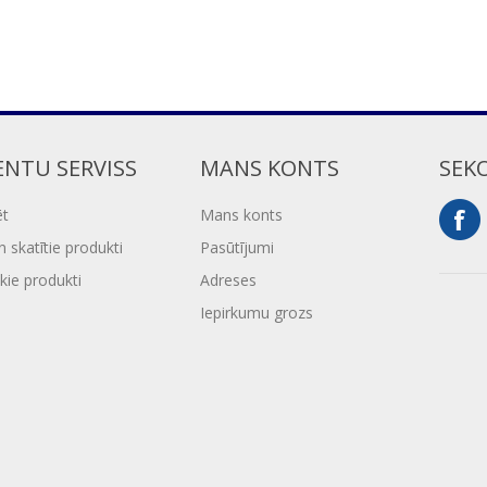
ENTU SERVISS
MANS KONTS
SEK
ēt
Mans konts
 skatītie produkti
Pasūtījumi
kie produkti
Adreses
Iepirkumu grozs