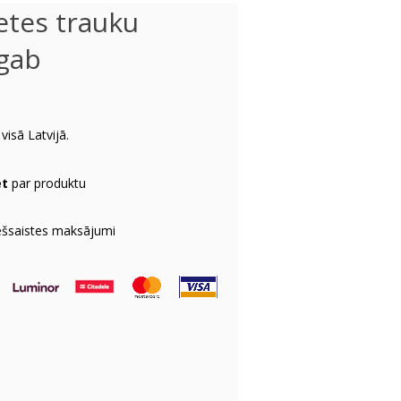
etes trauku
gab
visā Latvijā.
et
par produktu
ešsaistes maksājumi