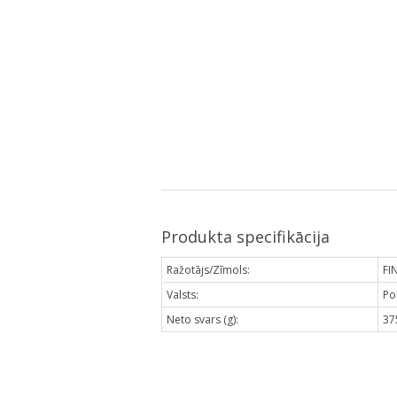
Produkta specifikācija
Ražotājs/Zīmols:
FI
Valsts:
Pol
Neto svars (g):
37