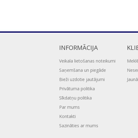
INFORMĀCIJA
KLI
Veikala lietošanas noteikumi
Mekl
Saņemšana un piegāde
Nesen
Bieži uzdotie jautājumi
Jaunā
Privātuma politika
Sīkdatņu politika
Par mums
Kontakti
Sazināties ar mums