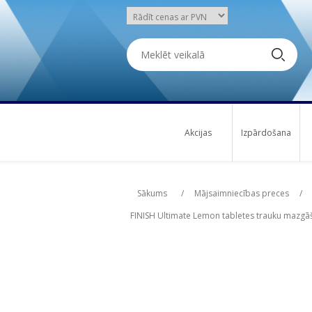
Akcijas
Izpārdošana
Attribute name
Att
Sākums
/
Mājsaimniecības preces
/
FINISH Ultimate Lemon tabletes trauku mazg