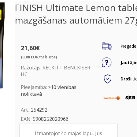
FINISH Ultimate Lemon tabl
mazgāšanas automātiem 27
Piegāde 
21,60€
(0,80 EUR/tablete)
Jautāji
Ražotājs:
RECKITT BENCKISER
HC
Droši
ti
Pieejamība:
>10 vienības
noliktavā
Art.:
254292
EAN:
5908252020966
Iepakojumā:
7
Izmantojot šo mājas lapu, Jūs