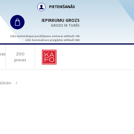
PIETEIKŠANĀS
IEPIRKUMU GROZS
GROZS IR TUKŠS
Līdz minimālajai pasūtījuma summai atlikuši 15€
Līdz bezmaksas piegādei atlikuši 50€
bas
ZOO
preces
māšīnām
/