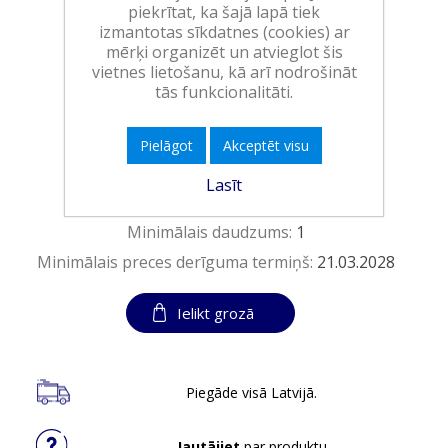
piekrītat, ka šajā lapā tiek
(0,50 EUR/tablete)
izmantotas sīkdatnes (cookies) ar
Ražotājs:
RECKITT BENCKISER HC
mērķi organizēt un atvieglot šis
vietnes lietošanu, kā arī nodrošināt
Pieejamība:
>10 vienības noliktavā
tās funkcionalitāti.
Art.:
254304
Pielāgot
Akceptēt visu
EAN:
5908252020935
Lasīt
Iepakojumā:
4
Minimālais daudzums:
1
Minimālais preces derīguma termiņš:
21.03.2028
Ielikt grozā
Piegāde visā Latvijā.
Jautājiet
par produktu