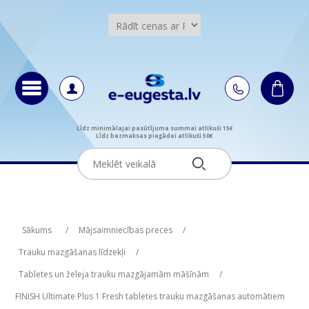
Līdz minimālajai pasūtījuma summai atlikuši 15€
Līdz bezmaksas piegādei atlikuši 50€
Attribute name
Attribute value
Sākums
/
Mājsaimniecības preces
/
Trauku mazgāšanas līdzekļi
/
Tabletes un želeja trauku mazgājamām māšīnām
/
FINISH Ultimate Plus 1 Fresh tabletes trauku mazgāšanas automātiem