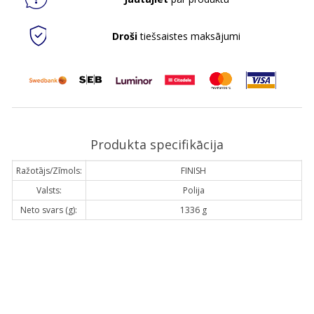
Droši
tiešsaistes maksājumi
Produkta specifikācija
Ražotājs/Zīmols:
FINISH
Valsts:
Polija
Neto svars (g):
1336 g