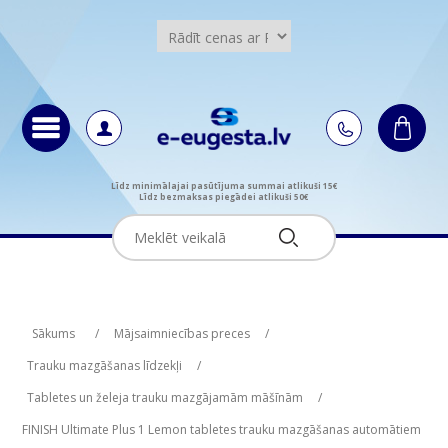
Līdz minimālajai pasūtījuma summai atlikuši 15€
Līdz bezmaksas piegādei atlikuši 50€
Attribute name
Attribute value
Sākums
/
Mājsaimniecības preces
/
Trauku mazgāšanas līdzekļi
/
Tabletes un želeja trauku mazgājamām māšīnām
/
FINISH Ultimate Plus 1 Lemon tabletes trauku mazgāšanas automātiem