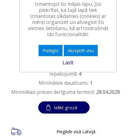
Izmantojot šo mājas lapu, Jūs
57,70€
piekrītat, ka šajā lapā tiek
izmantotas sīkdatnes (cookies) ar
(0,48 EUR/tablete)
mērķi organizēt un atvieglot šis
Ražotājs:
RECKITT BENCKISER HC
vietnes lietošanu, kā arī nodrošināt
tās funkcionalitāti.
Pieejamība:
>10 vienības noliktavā
Pielāgot
Akceptēt visu
Art.:
254305
Lasīt
EAN:
5908252020942
Iepakojumā:
4
Minimālais daudzums:
1
Minimālais preces derīguma termiņš:
28.04.2028
Ielikt grozā
Piegāde visā Latvijā.