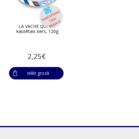
LA VACHE QUI RIT
kausētais siers, 120g
2,25€
Ielikt grozā