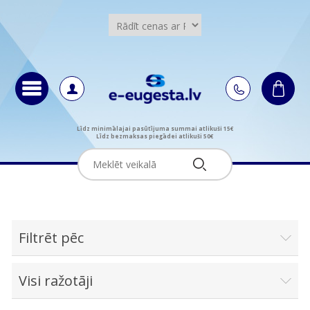
Līdz minimālajai pasūtījuma summai atlikuši 15€
Līdz bezmaksas piegādei atlikuši 50€
Filtrēt pēc
Visi ražotāji