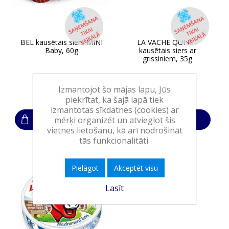
BEL kausētais siers MINI
LA VACHE QUI RIT
Baby, 60g
kausētais siers ar
grissiniem, 35g
Izmantojot šo mājas lapu, Jūs
2,30€
1,15€
piekrītat, ka šajā lapā tiek
izmantotas sīkdatnes (cookies) ar
mērķi organizēt un atvieglot šis
Ielikt grozā
Ielikt grozā
vietnes lietošanu, kā arī nodrošināt
tās funkcionalitāti.
Pielāgot
Akceptēt visu
Lasīt