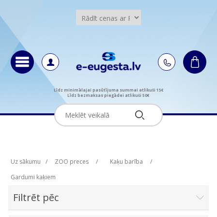
Līdz minimālajai pasūtījuma summai atlikuši 15€
Līdz bezmaksas piegādei atlikuši 50€
Uz sākumu
/
ZOO preces
/
Kaķu barība
/
Gardumi kaķiem
Filtrēt pēc