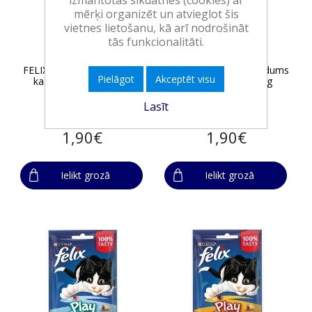
mērķi organizēt un atvieglot šis
vietnes lietošanu, kā arī nodrošināt
tās funkcionalitāti.
FELIX PARTY MIX gardums
FELIX PARTY MIX gardums
Pielāgot
Akceptēt visu
kaķiem ORIGINAL 60g
kaķiem OCEAN 60g
Lasīt
1,90€
1,90€
Ielikt grozā
Ielikt grozā