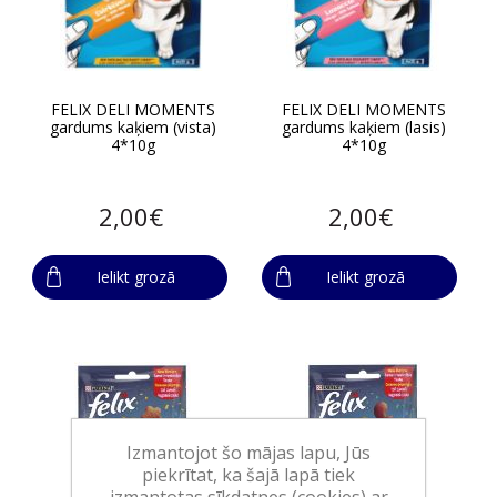
FELIX DELI MOMENTS
FELIX DELI MOMENTS
gardums kaķiem (vista)
gardums kaķiem (lasis)
4*10g
4*10g
2,00€
2,00€
Ielikt grozā
Ielikt grozā
Izmantojot šo mājas lapu, Jūs
piekrītat, ka šajā lapā tiek
izmantotas sīkdatnes (cookies) ar